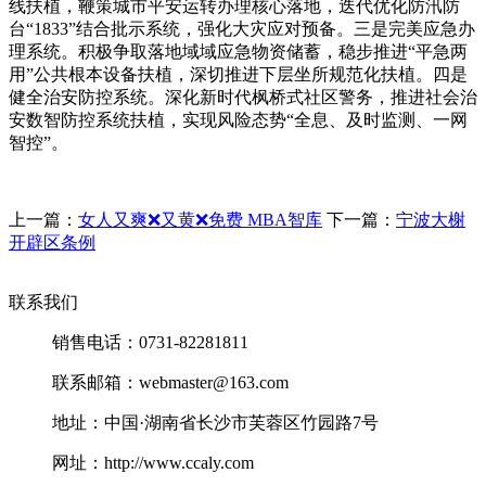
上一篇：
女人又爽❌又黄❌免费 MBA智库
下一篇：
宁波大榭
开辟区条例
联系我们
销售电话：0731-82281811
联系邮箱：webmaster@163.com
地址：中国·湖南省长沙市芙蓉区竹园路7号
网址：http://www.ccaly.com