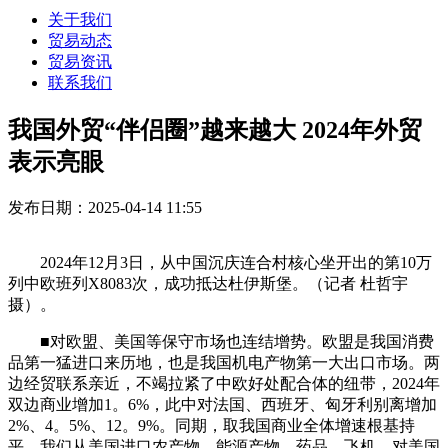
关于我们
贸易动态
贸易资讯
联系我们
我国外贸“伴侣圈”越来越大 2024年外贸
表示亮眼
发布日期：2025-04-14 11:55
2024年12月3日，从中国沉庆连合村核心坐开出的第10万
列中欧班列X8083次，成功抵达杜伊斯堡。（记者 杜哲宇
摄）。
■对欧盟、美国等保守市场也连结增势。欧盟是我国消费
品第一猛进口来历地，也是我国机电产物第一大出口市场。两
边经贸联系亲近，不竭拉紧了中欧好处配合体的纽带，2024年
双边商业增加1。6%，此中对法国、西班牙、匈牙利别离增加
2%、4。5%、12。9%。同期，取我国商业全体增速根基持
平，我们从美国进口农产物、能源产物、药品、飞机，对美国