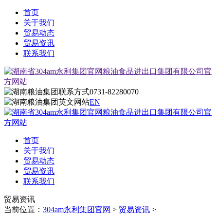
首页
关于我们
贸易动态
贸易资讯
联系我们
0731-82280070
EN
首页
关于我们
贸易动态
贸易资讯
联系我们
贸易资讯
当前位置：
304am永利集团官网
>
贸易资讯
>