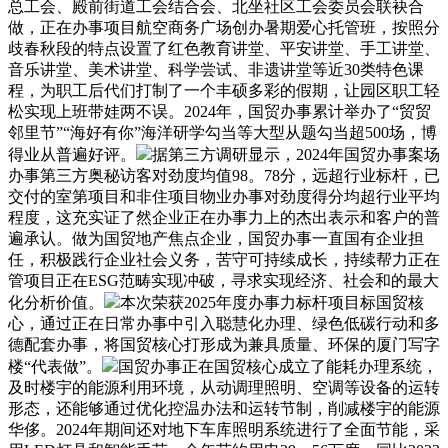
总工会、殿前街道工会结合会、北坐社区工会委员会联袂合
做，正在办事项目航空商务广场创办暑期爱心托管班，按照分
歧春秋段的特点设置了红色教育讲堂、平安讲堂、手工讲堂、
音乐讲堂、美术讲堂、科学尝试、非遗讲堂等近30类特色课
程，为职工后代们打制了一个丰硕多彩的假期，让园区职工轻
松实现上班带娃两不误。2024年，国贸办事累计举办了“贸贸
邻里节”“海好有你”海洋研学勾当等大型从题勾当超500场，博
得业从普遍好评。
据第三方调研显示，2024年国贸办事案场
办事第三方奥秘访客对劲度均值98。78分，远超行业标杆，已
交付的室第项目和非住项目物业办事对劲度得分均超行业平均
程度，这充实证了然企业正在办事力上的杰出表示和客户的普
遍承认。做为国贸地产焦点企业，国贸办事一直国有企业担
任，积极践行企业社会义务，苦守可持续成长，持续帮力正在
管项目正在ESG范畴实现冲破，寻求实现经济、社会和的最大
化分析价值。
本次荣获2025年度办事力标杆项目标国贸核
心，通过正在日常办事中引入聪慧化办理、绿色低碳行动和多
德配套办事，将国贸核心打形成为兼具质量、环保的厦门写字
楼“代表做”。
国贸办事正在国贸核心成立了能耗办理系统，
及时楼宇的能源利用环境，从动调理照明、空调等设备的运转
形态，还能够通过优化控温办法和运转节制，削减楼宇的能源
华侈。2024年期间还对地下车库照明系统进行了全面节能，采