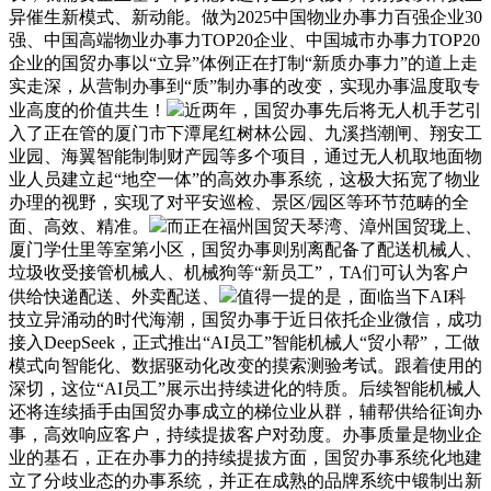
异催生新模式、新动能。做为2025中国物业办事力百强企业30
强、中国高端物业办事力TOP20企业、中国城市办事力TOP20
企业的国贸办事以“立异”体例正在打制“新质办事力”的道上走
实走深，从营制办事到“质”制办事的改变，实现办事温度取专
业高度的价值共生！
近两年，国贸办事先后将无人机手艺引
入了正在管的厦门市下潭尾红树林公园、九溪挡潮闸、翔安工
业园、海翼智能制制财产园等多个项目，通过无人机取地面物
业人员建立起“地空一体”的高效办事系统，这极大拓宽了物业
办理的视野，实现了对平安巡检、景区/园区等环节范畴的全
面、高效、精准。
而正在福州国贸天琴湾、漳州国贸珑上、
厦门学仕里等室第小区，国贸办事则别离配备了配送机械人、
垃圾收受接管机械人、机械狗等“新员工”，TA们可认为客户
供给快递配送、外卖配送、
值得一提的是，面临当下AI科
技立异涌动的时代海潮，国贸办事于近日依托企业微信，成功
接入DeepSeek，正式推出“AI员工”智能机械人“贸小帮”，工做
模式向智能化、数据驱动化改变的摸索测验考试。跟着使用的
深切，这位“AI员工”展示出持续进化的特质。后续智能机械人
还将连续插手由国贸办事成立的梯位业从群，辅帮供给征询办
事，高效响应客户，持续提拔客户对劲度。办事质量是物业企
业的基石，正在办事力的持续提拔方面，国贸办事系统化地建
立了分歧业态的办事系统，并正在成熟的品牌系统中锻制出新