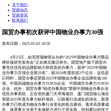
关于我们
贸易动态
贸易资讯
联系我们
国贸办事初次获评中国物业办事力30强
发布日期：2025-05-02 18:58
4月25日，由克而瑞物管从办的“2025中国物业办事力暨品
牌价值研究发布会”正在南京隆沉举办。国贸地产旗下国贸办
事凭仗优良的品牌影响力和优良的办事力，获评“2025中国物
业办事力百强企业第29名”，较2024年度前进2个位次，这也是
同时，国贸办事还荣获2025中国物业办事企业品牌价值100
强、中国高端物业办事力TOP20企业、中国城市办事力TOP20
企业、此外，国贸办事“铂优办事系统”荣获中国物业办事企业
优良办事系统，正在管的厦门天琴海项目、厦门国贸核心项目
荣获2025年度办事力标杆项目。
跟着行业成长的深化，新质
办事力已然成为物业办事行业变化的焦点驱动。逃求高质量成
长，就需要企业基于本身能力进行立异实践，特别要以科技立