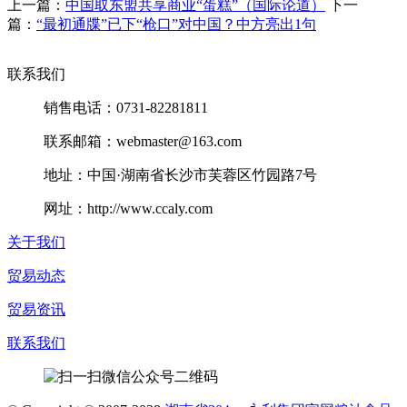
上一篇：
中国取东盟共享商业“蛋糕”（国际论道）
下一
篇：
“最初通牒”已下“枪口”对中国？中方亮出1句
联系我们
销售电话：0731-82281811
联系邮箱：webmaster@163.com
地址：中国·湖南省长沙市芙蓉区竹园路7号
网址：http://www.ccaly.com
关于我们
贸易动态
贸易资讯
联系我们