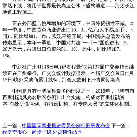
常熟下线，将用于世界最长高速公水下盾构地道——海太长江
地道工程施工。
正在外部坚苦挑和增加的环境下，中国外贸韧性不减。本
年一季度，中国货色商业进出口10。3万亿元(人平易近币，下
同)，同比增加1。3%，实现平稳开局。中国海关总署发布的
传递显示，本年一季度，中国对共建“一带一”国度进出口5。
26万亿元，占进出口总值的51。1%。此中，同比增加7。
1%。
中新社广州4月16日电 (记者程景伟)第137届广交会16日继
续正在广州举行。广交会统计数据显示，本届广交会首日(4月
15日)境外采购商累计线%，到会人数创下汗青同期新高。
中国是具有杜鹃品种最多的国度之一，2018年，《毕节市
百里杜鹃风光名胜区条例》出台实施，构成对百里杜鹃资
本“有处所性律例、有特设机构、有专岗人员”的立体化机制。
上一篇：
中国国际商业推进委员会例行旧事发布会
下一篇：
经济季报心︱起步平稳 外贸韧性凸显