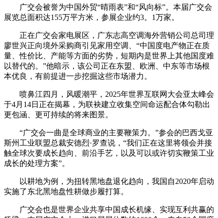
广交会被誉为中国外贸“晴雨表”和“风向标”。本届广交会
展览总面积达155万平方米，参展企业约3。1万家。
正在广交会家电展区，广东志高空调海外营销公司总司理
廖世兴正向境外采购商引见家用空调、“中国度电产物正在质
量、性价比、产能等方面的劣势，短期内是世界上其他国度难
以替代的。”他暗示，该公司正在东盟、欧洲、中东等市场根
本优良，有前提进一步挖掘这些市场潜力。
喷鼻江四月，风暖潮平，2025年世界互联网大会亚太峰会
于4月14日正在揭幕，为联袂建立收集空间命运配合体勾勒出
更包涵、更可持续的将来图景。
“广交会一曲是全球商业的主要鞭策力。”参会的巴西戈亚
斯州工业联盟总裁安德烈·罗查说，“我们正在这里将领会并接
触全球次要成长趋向、前沿手艺，以及可以或许切实鞭策工业
成长的处理方案”。
以耕地为例，为扭转黑地盘退化趋向，我国自2020年启动
实施了东北黑地盘性耕做步履打算。
广交会也是世界企业共享中国成长机缘、实现互利共赢的