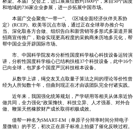
桥梁。本届广交会上，进口展展位数约1600个，来自50个国度
和地域的736家企业参展，进一步拓展中国市场。
本届广交会聚焦“一带一”、《区域全面经济伙伴关系协
定》(RCEP)、欧美等沉点市场，通过正在全球举办推介勾
当、深化取各方合做、组织告白和新营销等多形式多渠道开展
招商宣传推广，勤奋实现更高程度的采购商来历地多元化，帮
帮中国企业开辟国际市场。
市、中国科学院发布分析性国度科学核心科技设备运转演
讲，分析性国度科学核心已结构扶植37个科技设备，此中16个
已向全球，包罗多个国度严沉科技根本设备。
从数学上讲，绳交友叉点取量子算法之间的理论等价性曾
经为人所知数十年，但曲到现正在才由该团队完全付诸实践。
近年来，我国强化统筹规划，产学研用等相关从体亲近协
做共同，全力强化“政策搀扶、科技立异、人才强基、对外合
做、鞭策天然橡胶财产成长取得积极成效。
借帮一种名为SMART-EM（单原子分辩率时间分辩电子
显微镜）的手艺，初次正在原子标准上拍摄了催化反映过程。