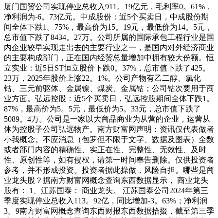
厦门国贸公司实现停业总收入911。19亿元，毛利率0。61%，
净利润为-6。73亿元。中成股份：近5个买卖日，中成股份期
间全体下跌1。75%，最高价为15。19元，最低价为14。5元，
总市值下跌了8434。27万。公司所属的国际承包工程行业是国
内企业较早实现走出去的主要行业之一，是国内对外经济商业
的主要构成部门，正在国内经贸总量增加中拥有较大份额。恒
立实业：近5日ST恒立股价下跌0。37%，总市值下跌了425。
23万，2025年股价上涨22。1%。公司产物有乙二醇、氯化
钴、三元前驱体、金属镍、煤炭、金属钴；公司钴次要用于商
业方面。弘远控股：近5个买卖日，弘远控股期间全体下跌1。
87%，最高价为5。5元，最低价为5。33元，总市值下跌了
5089。4万。公司是一家以大商品商业为从营的企业，运营从
体为控股子公司弘远物产。南方财富网声明：资讯仅代表做者
小我概念。不应消息（包罗但不限于文字、数据及图表）全数
或者部门内容的精确性、实正在性、完整性、无效性、及时
性、原创性等，如有侵权，请第一时间奉告删除。仅供投资者
参考，并不形成投资。投资者据此操做，风险自担。哪些是商
业龙头股？据南方财富网概念查询东西数据显示， 商业龙头
股有： 1、江苏国泰： 商业龙头。 江苏国泰公司2024年第三
季度实现停业总收入113。92亿，同比增加-3。63%；净利润
3。9南方财富网概念查询东西财报东西数据拾掇，截至第三季