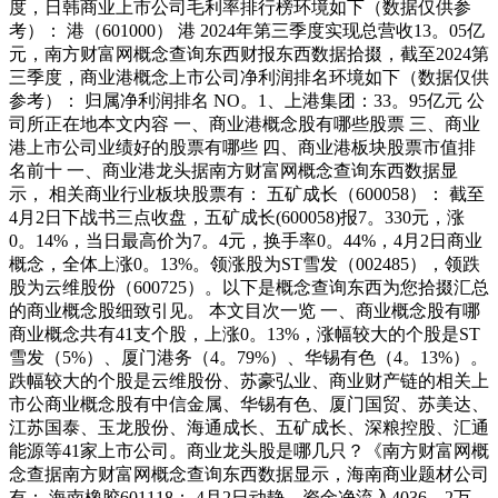
度，日韩商业上市公司毛利率排行榜环境如下（数据仅供参
考）： 港（601000） 港 2024年第三季度实现总营收13。05亿
元，南方财富网概念查询东西财报东西数据拾掇，截至2024第
三季度，商业港概念上市公司净利润排名环境如下（数据仅供
参考）： 归属净利润排名 NO。1、上港集团：33。95亿元 公
司所正在地本文内容 一、商业港概念股有哪些股票 三、商业
港上市公司业绩好的股票有哪些 四、商业港板块股票市值排
名前十 一、商业港龙头据南方财富网概念查询东西数据显
示， 相关商业行业板块股票有： 五矿成长（600058）： 截至
4月2日下战书三点收盘，五矿成长(600058)报7。330元，涨
0。14%，当日最高价为7。4元，换手率0。44%，4月2日商业
概念，全体上涨0。13%。领涨股为ST雪发（002485），领跌
股为云维股份（600725）。以下是概念查询东西为您拾掇汇总
的商业概念股细致引见。 本文目次一览 一、商业概念股有哪
商业概念共有41支个股，上涨0。13%，涨幅较大的个股是ST
雪发（5%）、厦门港务（4。79%）、华锡有色（4。13%）。
跌幅较大的个股是云维股份、苏豪弘业、商业财产链的相关上
市公商业概念股有中信金属、华锡有色、厦门国贸、苏美达、
江苏国泰、玉龙股份、海通成长、五矿成长、深粮控股、汇通
能源等41家上市公司。商业龙头股是哪几只？《南方财富网概
念查据南方财富网概念查询东西数据显示，海南商业题材公司
有： 海南橡胶601118： 4月2日动静，资金净流入4036。2万