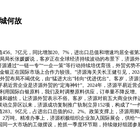
小城何故
6。7亿元，同比增加20。7%，进出口总值和增速均居全省第2位。
区商务局局长张媛媛说，客岁正在全球经济持续波动的布景下，济
济源通过“一链一专”“一企一策”等行动持续培优育强，外贸劣
银正在国际市场上合作力较强。”济源海关关长王健引见，2024
贸布局不竭优化，由“猛进大出”转向“优进优出”。客岁，济源贵
平易近营企业是济源外贸的“定海神针”。2024年，济源平易近营
利用国际白银原料，我们及时调整原料供应，订单量不降反增。”
业越和越怯，让济源外贸表示不俗。客岁，济源对前五大商业伙伴进出
动立异区以来，济源成功复制推广轨制立异152项，构成了“一
83。9亿元，占进出口总值的62。2%。政策支撑上，济源用脚
1。2万吨。精准办事上，济源积极组织企业加入国际展会，供给
国同一大市场的工做摆设，抢抓一季度环节期，持续做好组团参展