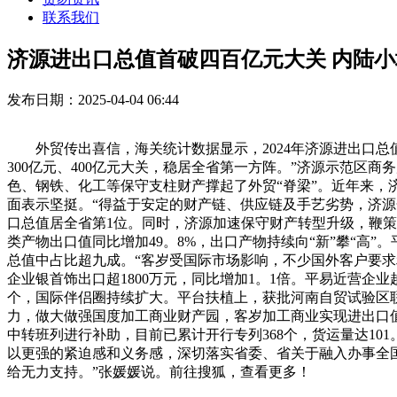
联系我们
济源进出口总值首破四百亿元大关 内陆
发布日期：2025-04-04 06:44
外贸传出喜信，海关统计数据显示，2024年济源进出口总值45
300亿元、400亿元大关，稳居全省第一方阵。”济源示范
色、钢铁、化工等保守支柱财产撑起了外贸“脊梁”。近年来，
面表示坚挺。“得益于安定的财产链、供应链及手艺劣势，济源金
口总值居全省第1位。同时，济源加速保守财产转型升级，鞭策外
类产物出口值同比增加49。8%，出口产物持续向“新”攀“高”。
总值中占比超九成。“客岁受国际市场影响，不少国外客户要求
企业银首饰出口超1800万元，同比增加1。1倍。平易近营企
个，国际伴侣圈持续扩大。平台扶植上，获批河南自贸试验区联
力，做大做强国度加工商业财产园，客岁加工商业实现进出口值2
中转班列进行补助，目前已累计开行专列368个，货运量达10
以更强的紧迫感和义务感，深切落实省委、省关于融入办事全
给无力支持。”张媛媛说。前往搜狐，查看更多！