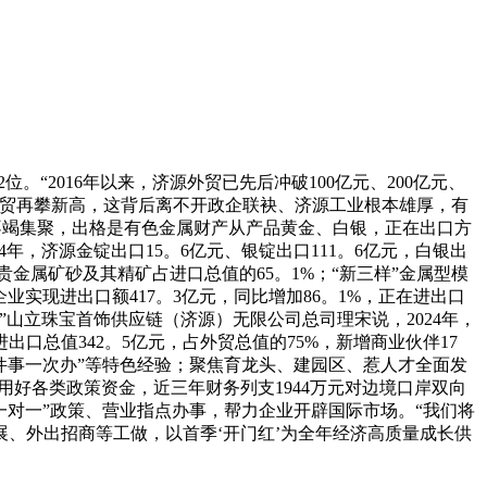
“2016年以来，济源外贸已先后冲破100亿元、200亿元、
源外贸再攀新高，这背后离不开政企联袂、济源工业根本雄厚，有
势不竭集聚，出格是有色金属财产从产品黄金、白银，正在出口方
年，济源金锭出口15。6亿元、银锭出口111。6亿元，白银出
金属矿砂及其精矿占进口总值的65。1%；“新三样”金属型模
企业实现进出口额417。3亿元，同比增加86。1%，正在进出口
山立珠宝首饰供应链（济源）无限公司总司理宋说，2024年，
口总值342。5亿元，占外贸总值的75%，新增商业伙伴17
件事一次办”等特色经验；聚焦育龙头、建园区、惹人才全面发
用好各类政策资金，近三年财务列支1944万元对边境口岸双向
“一对一”政策、营业指点办事，帮力企业开辟国际市场。“我们将
、外出招商等工做，以首季‘开门红’为全年经济高质量成长供