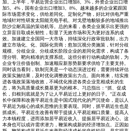
加。上半年，平易近营企业出口增加8。3%，外资企业出口增
加5。4%，国有企业出口增加3。8%。越来越多的企业紧跟国
际市场需求变化，供给差同化、定制化产物，好比对供电严重
地域针对性研发太阳能充电手机、对戈壁地貌较多的地域推出
防沙尘耐高温的策动机等。总的来看，各类企业展示出更强的
立异盲目取成长韧性，彰显了无效市场和无为更好连系的成
效。加速建立全国同一大市场，持续深化行政审批轨制，出力
建立市场化、化、国际化营商；愈加沉视分类施策，针对分歧
规模、分歧业业、分歧成长阶段企业的差同化需求，构成了条
理分明、靶向精准的支撑系统。这些分析行动构成的轨制，为
企业专注价值创制、加速顺应新形势新要求供给了主要支持。
同时该当看到，轨制完美是一个动态演进过程，需要持续评估
政策实施结果，及时优化调整政策出力点。面向将来，结实推
进各项政策落地收效，不竭优化推进各类企业竞相成长的生
态，将为高质量成长奠基更为的根本。习总指出：“抓、促成
长，归根到底就是为了让人平易近过上更好的日子。”正在成
长中保障和改善平易近生是中国式现代化的严沉使命，是以人
平易近为核心的成长思惟的主要表现。同时，抓平易近生也是
抓成长。平易近生改善有帮于提拔人平易近糊口质量、提高人
力本钱程度，进而添加居平易近收入、提振居平易近决心。这
本身也可以或许需求潜力，鞭策构成新的经济增加点。正因如
斯，鞭策构成平易近生改善取经济成长的良性轮回，是实现高