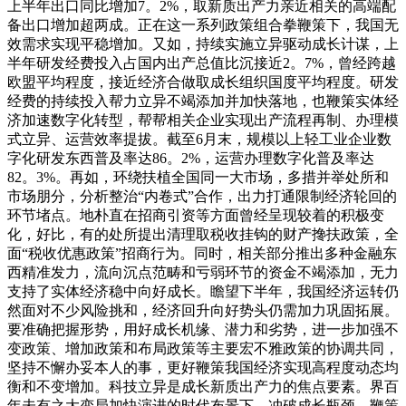
上半年出口同比增加7。2%，取新质出产力亲近相关的高端配
备出口增加超两成。正在这一系列政策组合拳鞭策下，我国无
效需求实现平稳增加。又如，持续实施立异驱动成长计谋，上
半年研发经费投入占国内出产总值比沉接近2。7%，曾经跨越
欧盟平均程度，接近经济合做取成长组织国度平均程度。研发
经费的持续投入帮力立异不竭添加并加快落地，也鞭策实体经
济加速数字化转型，帮帮相关企业实现出产流程再制、办理模
式立异、运营效率提拔。截至6月末，规模以上轻工业企业数
字化研发东西普及率达86。2%，运营办理数字化普及率达
82。3%。再如，环绕扶植全国同一大市场，多措并举处所和
市场朋分，分析整治“内卷式”合作，出力打通限制经济轮回的
环节堵点。地朴直在招商引资等方面曾经呈现较着的积极变
化，好比，有的处所提出清理取税收挂钩的财产搀扶政策，全
面“税收优惠政策”招商行为。同时，相关部分推出多种金融东
西精准发力，流向沉点范畴和亏弱环节的资金不竭添加，无力
支持了实体经济稳中向好成长。瞻望下半年，我国经济运转仍
然面对不少风险挑和，经济回升向好势头仍需加力巩固拓展。
要准确把握形势，用好成长机缘、潜力和劣势，进一步加强不
变政策、增加政策和布局政策等主要宏不雅政策的协调共同，
坚持不懈办妥本人的事，更好鞭策我国经济实现高程度动态均
衡和不变增加。科技立异是成长新质出产力的焦点要素。界百
年未有之大变局加快演进的时代布景下，冲破成长瓶颈、鞭策