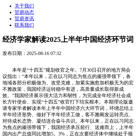
关于我们
贸易动态
贸易资讯
联系我们
经济学家解读2025上半年中国经济环节词
发布日期：2025-08-16 07:32
本年是“十四五”规划收官之年。7月30日召开的地方局会
议指出：“本年以来，正在以习同志为焦点的顽强带领下，各
地域各部分积极做为、攻坚克难，加紧实施愈加积极无为的宏
不雅政策，我国经济运转稳中有进，高质量成长取得新成
效。”我国经济展示强大活力和韧性，为完成全年经济社会成
长方针使命、实现“十四五”收官打下结实根本。本期理论版邀
请专家学者解读本年上半年中国经济六大环节词，环绕总结上
半年经济形势、做好下半年经济工做，客不雅阐发运转亮点、
对待成长态势、凝结连合奋斗共识。本年以来，正在以习同志
为焦点的顽强带领下，我国经济承压前行、送难而上，上半年
国内出产总值同比增加5。3%，正在次要经济体中继续处于领