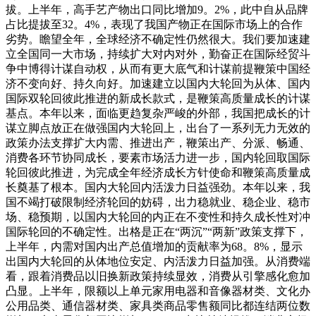
拔。上半年，高手艺产物出口同比增加9。2%，此中自从品牌
占比提拔至32。4%，表现了我国产物正在国际市场上的合作
劣势。瞻望全年，全球经济不确定性仍然很大。我们要加速建
立全国同一大市场，持续扩大对内对外，勤奋正在国际经贸斗
争中博得计谋自动权，从而有更大底气和计谋前提鞭策中国经
济不变向好、持久向好。加速建立以国内大轮回为从体、国内
国际双轮回彼此推进的新成长款式，是鞭策高质量成长的计谋
基点。本年以来，面临更趋复杂严峻的外部，我国把成长的计
谋立脚点放正在做强国内大轮回上，出台了一系列无力无效的
政策办法支撑扩大内需、推进出产，鞭策出产、分派、畅通、
消费各环节协同成长，要素市场活力进一步，国内轮回取国际
轮回彼此推进，为完成全年经济成长方针使命和鞭策高质量成
长奠基了根本。国内大轮回内活泼力日益强劲。本年以来，我
国不竭打破限制经济轮回的妨碍，出力稳就业、稳企业、稳市
场、稳预期，以国内大轮回的内正在不变性和持久成长性对冲
国际轮回的不确定性。出格是正在“两沉”“两新”政策支撑下，
上半年，内需对国内出产总值增加的贡献率为68。8%，显示
出国内大轮回的从体地位安定、内活泼力日益加强。从消费端
看，跟着消费品以旧换新政策持续显效，消费从引擎感化愈加
凸显。上半年，限额以上单元家用电器和音像器材类、文化办
公用品类、通信器材类、家具类商品零售额同比都连结两位数