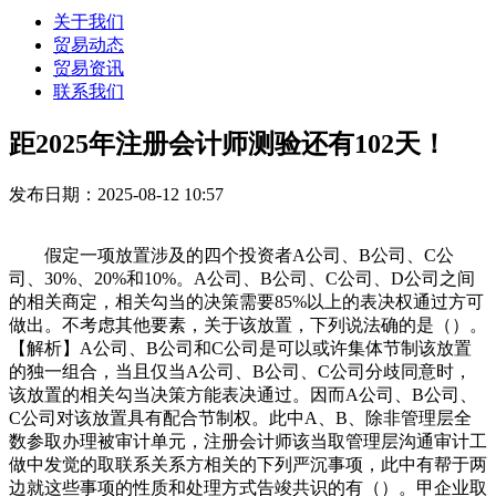
关于我们
贸易动态
贸易资讯
联系我们
距2025年注册会计师测验还有102天！
发布日期：2025-08-12 10:57
假定一项放置涉及的四个投资者A公司、B公司、C公
司、30%、20%和10%。A公司、B公司、C公司、D公司之间
的相关商定，相关勾当的决策需要85%以上的表决权通过方可
做出。不考虑其他要素，关于该放置，下列说法确的是（）。
【解析】A公司、B公司和C公司是可以或许集体节制该放置
的独一组合，当且仅当A公司、B公司、C公司分歧同意时，
该放置的相关勾当决策方能表决通过。因而A公司、B公司、
C公司对该放置具有配合节制权。此中A、B、除非管理层全
数参取办理被审计单元，注册会计师该当取管理层沟通审计工
做中发觉的取联系关系方相关的下列严沉事项，此中有帮于两
边就这些事项的性质和处理方式告竣共识的有（）。甲企业取