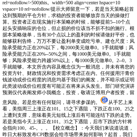
rel=nofollow/>500)this。width=500 align=center hspace=10
vspace=10 rel=nofollow/提示大师留意一下，若是当天策略起首
达到预期的平仓方针，求稳的投资者能够放弃当天的操做打
算。投资者正在现实施行本策略的时候，能够提前5--10个点
起头安插响应的仓位，但止损的价位该当不折不扣的施行。根
据本策略做单，当有30个点以上的盈利的时候请做好平价，也
能够获利告终，万万不要让盈利单变成吃亏单。建仓尺度：风
险承受能力正在20%以下，每2000美元做单0。1手就能够；风
险承受能力正在20%--50%之间，每1000美元做单0。1手就能
够；风险承受能力跨越50%以上，每1000美元做单0。2--0。3
手就能够。本文所含内容及概念仅为一般消息，并未有将您的
投资方针、财政情况和投资需求考虑正在内。任何援用汗青价
钱波动或价位程度的消息均基于我们的阐发，并不暗示或证明
此类波动或价位程度有可能正在将来从头发生。部门研究演讲
预测仅代表阐发师小我概念，投资，敬请泛博用户者投资，留
意风险。若是您有任何疑问，请寻求参谋的。
从手艺上来
看，美指周三上涨正在101。15之下遇阻，下跌正在100。25之
上遭到支撑，意味着美元短线上涨后有可能连结下跌的走势。
若是美指今天上涨正在101。35之下遇阻，后市下跌的方针将
会指向100。45-。。。【校立概念】：今天我们来说道说道，
昨日大标致发布CPI数据会给市场带来如何影响？起首，我们