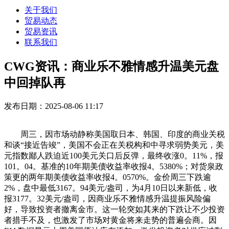
关于我们
贸易动态
贸易资讯
联系我们
CWG资讯：商业乐不雅情感升温美元盘
中回掉队再
发布日期：2025-08-06 11:17
周三，因市场动静称美国取日本、韩国、印度的商业关税
和谈“接近告竣”，美国不会正在关税构和中寻求弱势美元，美
元指数鄙人跌迫近100美元关口后反弹，最终收涨0。11%，报
101。04。基准的10年期美债收益率收报4。5380%；对货泉政
策更的两年期美债收益率收报4。0570%。金价周三下跌逾
2%，盘中最低3167。94美元/盎司，为4月10日以来新低，收
报3177。32美元/盎司，因商业乐不雅情感升温提振风险偏
好，导致投资者撤离金市。这一轮突如其来的下跌让不少投资
者措手不及，也激发了市场对黄金将来走势的普遍会商。因