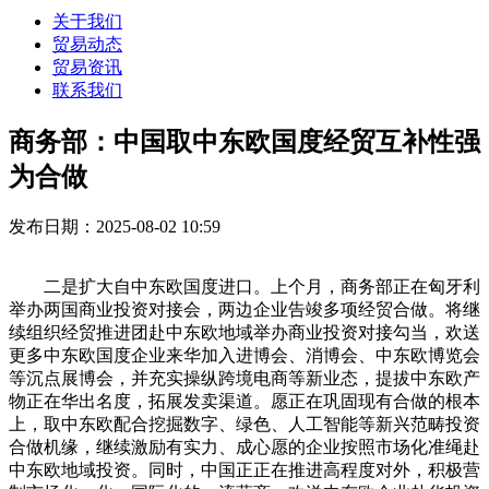
关于我们
贸易动态
贸易资讯
联系我们
商务部：中国取中东欧国度经贸互补性强
为合做
发布日期：2025-08-02 10:59
二是扩大自中东欧国度进口。上个月，商务部正在匈牙利
举办两国商业投资对接会，两边企业告竣多项经贸合做。将继
续组织经贸推进团赴中东欧地域举办商业投资对接勾当，欢送
更多中东欧国度企业来华加入进博会、消博会、中东欧博览会
等沉点展博会，并充实操纵跨境电商等新业态，提拔中东欧产
物正在华出名度，拓展发卖渠道。愿正在巩固现有合做的根本
上，取中东欧配合挖掘数字、绿色、人工智能等新兴范畴投资
合做机缘，继续激励有实力、成心愿的企业按照市场化准绳赴
中东欧地域投资。同时，中国正正在推进高程度对外，积极营