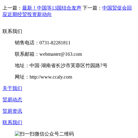
上一篇：
最新！中国等13国结合发声
下一篇：
中国贸促会回
应近期经贸投资新动向
联系我们
销售电话：0731-82281811
联系邮箱：webmaster@163.com
地址：中国·湖南省长沙市芙蓉区竹园路7号
网址：http://www.ccaly.com
关于我们
贸易动态
贸易资讯
联系我们