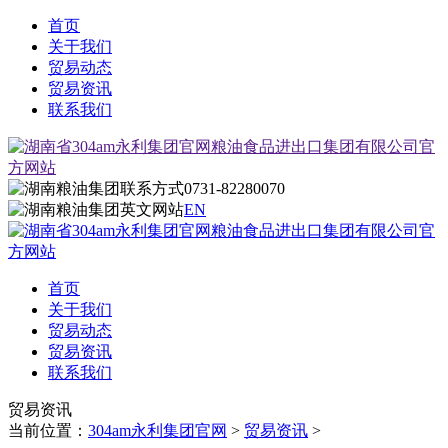
首页
关于我们
贸易动态
贸易资讯
联系我们
0731-82280070
EN
首页
关于我们
贸易动态
贸易资讯
联系我们
贸易资讯
当前位置：
304am永利集团官网
>
贸易资讯
>