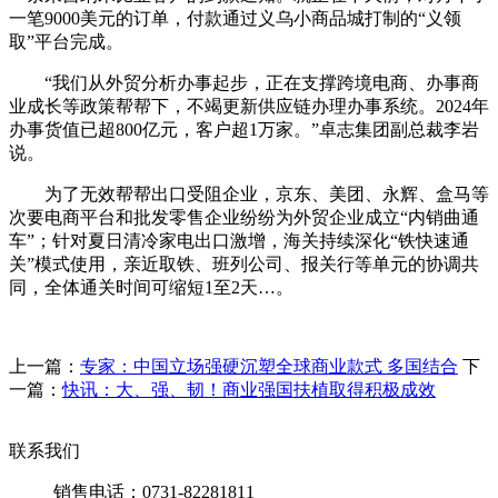
一笔9000美元的订单，付款通过义乌小商品城打制的“义领
取”平台完成。
“我们从外贸分析办事起步，正在支撑跨境电商、办事商
业成长等政策帮帮下，不竭更新供应链办理办事系统。2024年
办事货值已超800亿元，客户超1万家。”卓志集团副总裁李岩
说。
为了无效帮帮出口受阻企业，京东、美团、永辉、盒马等
次要电商平台和批发零售企业纷纷为外贸企业成立“内销曲通
车”；针对夏日清冷家电出口激增，海关持续深化“铁快速通
关”模式使用，亲近取铁、班列公司、报关行等单元的协调共
同，全体通关时间可缩短1至2天…。
上一篇：
专家：中国立场强硬沉塑全球商业款式 多国结合
下
一篇：
快讯：大、强、韧！商业强国扶植取得积极成效
联系我们
销售电话：0731-82281811