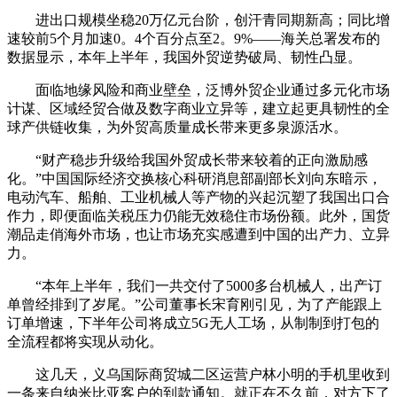
进出口规模坐稳20万亿元台阶，创汗青同期新高；同比增
速较前5个月加速0。4个百分点至2。9%——海关总署发布的
数据显示，本年上半年，我国外贸逆势破局、韧性凸显。
面临地缘风险和商业壁垒，泛博外贸企业通过多元化市场
计谋、区域经贸合做及数字商业立异等，建立起更具韧性的全
球产供链收集，为外贸高质量成长带来更多泉源活水。
“财产稳步升级给我国外贸成长带来较着的正向激励感
化。”中国国际经济交换核心科研消息部副部长刘向东暗示，
电动汽车、船舶、工业机械人等产物的兴起沉塑了我国出口合
作力，即便面临关税压力仍能无效稳住市场份额。此外，国货
潮品走俏海外市场，也让市场充实感遭到中国的出产力、立异
力。
“本年上半年，我们一共交付了5000多台机械人，出产订
单曾经排到了岁尾。”公司董事长宋育刚引见，为了产能跟上
订单增速，下半年公司将成立5G无人工场，从制制到打包的
全流程都将实现从动化。
这几天，义乌国际商贸城二区运营户林小明的手机里收到
一条来自纳米比亚客户的到款通知。就正在不久前，对方下了