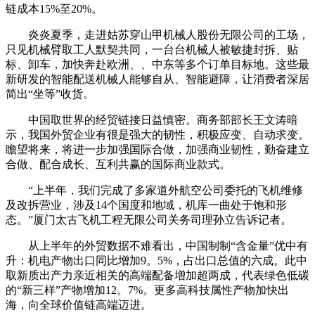
链成本15%至20%。
炎炎夏季，走进姑苏穿山甲机械人股份无限公司的工场，
只见机械臂取工人默契共同，一台台机械人被敏捷封拆、贴
标、卸车，加快奔赴欧洲、、中东等多个订单目标地。这些最
新研发的智能配送机械人能够自从、智能避障，让消费者深居
简出“坐等”收货。
中国取世界的经贸链接日益慎密。商务部部长王文涛暗
示，我国外贸企业有很是强大的韧性，积极应变、自动求变。
瞻望将来，将进一步加强国际合做，加强商业韧性，勤奋建立
合做、配合成长、互利共赢的国际商业款式。
“上半年，我们完成了多家道外航空公司委托的飞机维修
及改拆营业，涉及14个国度和地域，机库一曲处于饱和形
态。”厦门太古飞机工程无限公司关务司理孙立告诉记者。
从上半年的外贸数据不难看出，中国制制“含金量”优中有
升：机电产物出口同比增加9。5%，占出口总值的六成。此中
取新质出产力亲近相关的高端配备增加超两成，代表绿色低碳
的“新三样”产物增加12。7%。更多高科技属性产物加快出
海，向全球价值链高端迈进。