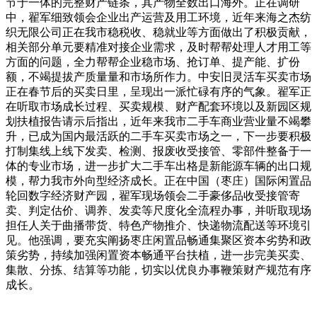
节于一体的完整财产链条，其产物全数出口海外。正在调研
中，翟军细致领会企业出产运营及用工环境，近年来海之杰纺
织无限公司正在我市稳税收、稳就业等方面做出了积极贡献，
相关部分单元要精准对接企业需求，及时帮帮处理人才用工等
方面的问题，全力帮帮企业稳市场、抢订单、提产能、扩份
额，不竭提拔产质量量和市场所作力。中安旧灵活车买卖市场
正在春节后的买卖日里，呈现出一派忙碌有序的气象。翟军正
在听取市场成长过程、买卖规模、财产配套环境以及新园区规
划扶植报告请示后指出，近年来我市二手车商业营业量不竭攀
升，已成为国内最活跃的二手车买卖市场之一，下一步要积极
打制集线上线下发卖、检测、报废收受接管、零部件整备于一
体的专业市场，进一步扩大二手车出格是新能源车辆的出口规
模，帮力我市外向型经济成长。正在中国（枣庄）国际闲置品
轮回数字经济财产园，翟军现场领会二手豪侈品收受接管寄
卖、判定估价、调养、发卖等尺度化全流程办事，并听取现场
担任人关于曲播带货、特色产物推介、快递物流配送等环境引
见。他强调，要充实阐扬枣庄闲置品畅通集聚区资本劣势和政
策劣势，持续加强闲置资本畅通平台扶植，进一步完美买卖、
集散、分拣、结算等功能，切实以优良办事鞭策财产规范有序
成长。