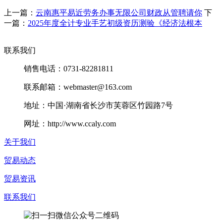
上一篇：
云南惠平易近劳务办事无限公司财政从管聘请你
下
一篇：
2025年度全计专业手艺初级资历测验《经济法根本
联系我们
销售电话：0731-82281811
联系邮箱：webmaster@163.com
地址：中国·湖南省长沙市芙蓉区竹园路7号
网址：http://www.ccaly.com
关于我们
贸易动态
贸易资讯
联系我们