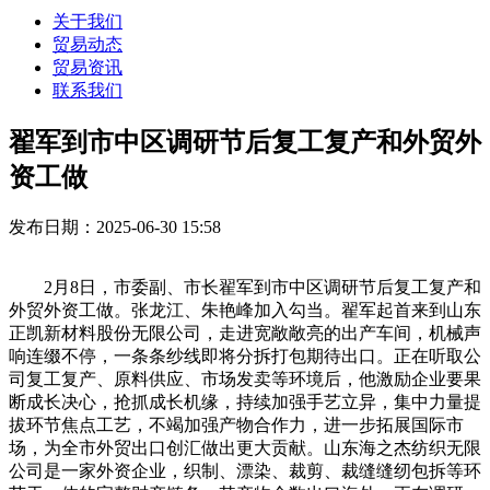
关于我们
贸易动态
贸易资讯
联系我们
翟军到市中区调研节后复工复产和外贸外
资工做
发布日期：2025-06-30 15:58
2月8日，市委副、市长翟军到市中区调研节后复工复产和
外贸外资工做。张龙江、朱艳峰加入勾当。翟军起首来到山东
正凯新材料股份无限公司，走进宽敞敞亮的出产车间，机械声
响连缀不停，一条条纱线即将分拆打包期待出口。正在听取公
司复工复产、原料供应、市场发卖等环境后，他激励企业要果
断成长决心，抢抓成长机缘，持续加强手艺立异，集中力量提
拔环节焦点工艺，不竭加强产物合作力，进一步拓展国际市
场，为全市外贸出口创汇做出更大贡献。山东海之杰纺织无限
公司是一家外资企业，织制、漂染、裁剪、裁缝缝纫包拆等环