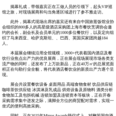
揭幕礼成，带领嘉宾正在工做人员的引领下，起头VIP巡
馆之旅，对现场展商和勾当角逐区域进行了参不雅走访。
此外，揭幕式现场出席的嘉宾还有来自中国旅逛饭馆业协
会组织的800多人的高星级酒店采购团上海市餐饮烹调协会邀
约的会长，副会长及会员单元的1000多位餐饮行，以及定向组
织了马来西亚、哈萨克斯坦、、巴西、英国买家团跨越184
人。
本届展会继续沿用全馆规模，3000+代表着国内酒店及餐
饮行业焦点出产力的优良展商，正在展会现场展现市场各类支
流产物的同时，还发布了上万款新品，正在40万㎡的总展览面
积正在勾勒行业全貌，将代表酒店餐饮业的新质出产力逐个呈
现。
展会共设置餐饮设备 桌面用品 高端食物食材 饮品供应链
咖啡茶饮供应链 冰淇淋及乳成品 烘焙设备及原物料 酒类分析
食物加工及包拆机械 连锁加盟及连锁资本等板块，正在开春
采购需求集中迸发之际，满脚全方位的商贸配对需求，实现一
坐式的便利高效采购。
同时，正在2025年Mirror Awards颁仪式上，对鞭策国内酒