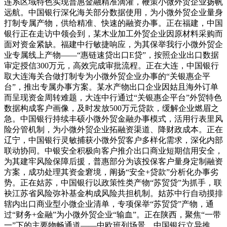
连系区域特色实现普惠金融精准滴灌，鞭策小微外贸企业扬帆
远航。中国银行深化海关部分数据使用，为小微外贸企业量身
打制专属产物，供给精准、快速的融资办事。正在福建，中国
银行正在走访中领会到，某木业加工外贸企业因原材料采购而
面对资金紧缺。福建中行敏捷响应，为其保举我行小微外贸企
业专属线上产物——“惠链速贷出口E贷”，按照企业出口数据
审定授信300万元，高效完成审批流程。正在大连，中国银行
取大连海关合做打制专为小微外贸企业办事的“关银惠企平
台”，推出专属办事方案。某水产物出口企业因姑且海外订单
而呈现资金周转难题，大连中行通过“关银惠企平台”外贸特色
数据构成客户画像，及时发放500万元贷款，缓解企业燃眉之
急。中国银行持续丰硕小微外贸金融办事模式，活用行表里风
险分管机制，为小微外贸企业拓融资渠道、降财政成本。正在
辽宁，中国银行灵敏捕获小微外贸客户多样化需求，深化内部
联动协同。中银安全积极向客户推介出口商业短期信用安全，
为其建牢风险保障后援，普惠部分为该投保客户量身定制融资
方案，成功处理其资金窘境，阐扬“安全+贷款”分析化办事劣
势。正在姑苏，中国银行以政策性类产物“苏贸贷”为抓手，联
袂江苏省风险弥补基金构成风险共担机制。姑苏中行自动摸排
辖内出口商业型小微企业清单，专项保举“苏贸贷”产物，通
过“财务+金融”为小微外贸企业“输血”。正在陕西，聚焦“一带
一”下的主要物畅通道——中欧班列场景，中国银行立异推