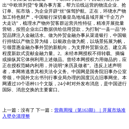
出“中欧班列贷”专属办事方案，帮力沿线运营的物流企业、抢
订单、拓市场，为企业开辟“丝”保驾护航。正在，环绕水产物
加工特色财产，中国银行深切秦皇岛地域县域开展“千企万户
大走访”，梳理水产物外贸客群运营共性特征，精准开展批量
营销，按照企业出口数据供给信用贷款，为打制“一县一品”外
贸品牌注入金融活水。做为外贸金融办事从渠道银行，中国银
行持续以产物立异为锚，以银政合做为舵，以场景拓展为帆，
引领普惠金融办事外贸的新航向，为支撑外贸新业态、建立高
程度新款式贡献金融力量。2。未经本网授权不得转载、摘编
或操纵其它体例利用上述做品。曾经本网授权力用做品的，应
正在授权范畴内利用，并说明“来历及做者”。违反上述声明
者，本网将逃查其相关法令义务。中国网是国务院旧事办公室
带领，中国外文出书刊行事业局办理的国度沉点旧事网坐。本
网通过10个语种11个文版，24小时对外发布消息，是中国进行
国际、消息交换的主要窗口。
上一篇：没有了 下一篇：
营商周报（第163期）｜开展市场准
入壁垒清理整