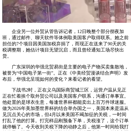
企业另一位外贸从管告诉记者，12日晚整个部分彻夜加
班，通过邮件、聊天软件等体例取美国客户取得联系。她之前
担任的7个项目因美国加税弃捐了，而现正在送来了90天的关
税调整期，她估计项目无望沉启，而且曾经通知工场尽快出
货。
广东深圳的华强北贸易街是主要的电子产物买卖集散地，
被誉为“中国电子第一街”。正在《中美经贸漫谈结合声明》发
布后，华强北呈现如何的变化？来看记者的看望。
下战书2时，正在义乌国际商贸城三区，运营户温从见正
正在忙着挨个取外贸公司以及美国客户联系，沟通订单事宜。
他处置的是球衣生意，每逢世界杯都能卖出上百万件球迷服。
做为2026年美加墨世界杯的结合举办国之一，美国本来是温从
见沉点关心的市场，但4月以来美国不竭加征的关税，一时间
打乱了他的打算。打完样品刚预备下单，关税涨了，这个订单
就停畅了。今天收到关税下降的动静之后，他第一时间给我打