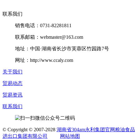
联系我们
销售电话：0731-82281811
联系邮箱：webmaster@163.com
地址：中国·湖南省长沙市芙蓉区竹园路7号
网址：http://www.ccaly.com
关于我们
贸易动态
贸易资讯
联系我们
©
Copyright © 2007-2028
湖南省304am永利集团官网粮油食品
进出口集团有限公司
网站地图