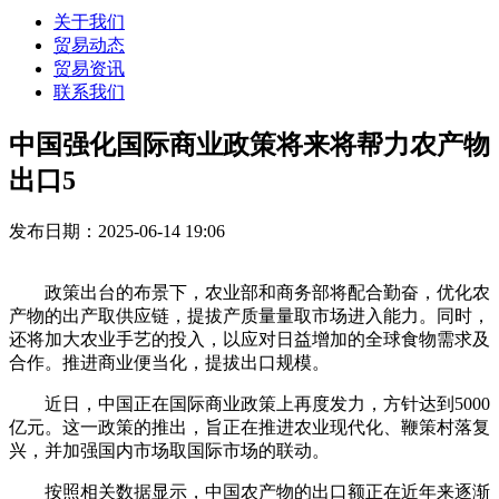
关于我们
贸易动态
贸易资讯
联系我们
中国强化国际商业政策将来将帮力农产物
出口5
发布日期：2025-06-14 19:06
政策出台的布景下，农业部和商务部将配合勤奋，优化农
产物的出产取供应链，提拔产质量量取市场进入能力。同时，
还将加大农业手艺的投入，以应对日益增加的全球食物需求及
合作。推进商业便当化，提拔出口规模。
近日，中国正在国际商业政策上再度发力，方针达到5000
亿元。这一政策的推出，旨正在推进农业现代化、鞭策村落复
兴，并加强国内市场取国际市场的联动。
按照相关数据显示，中国农产物的出口额正在近年来逐渐