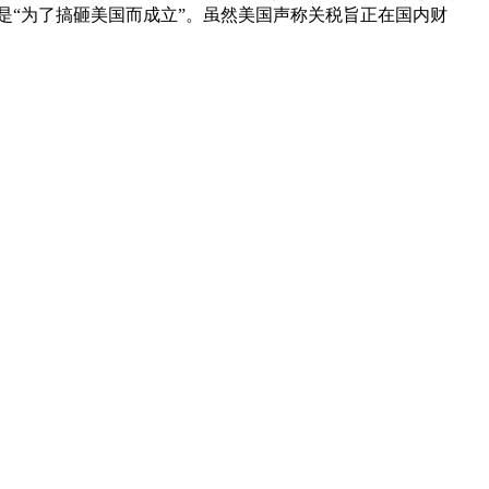
是“为了搞砸美国而成立”。虽然美国声称关税旨正在国内财