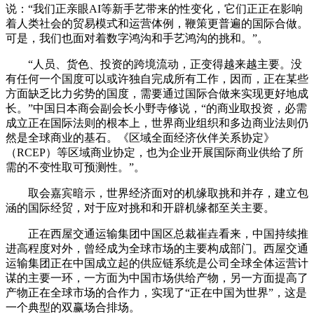
说：“我们正亲眼AI等新手艺带来的性变化，它们正正在影响
着人类社会的贸易模式和运营体例，鞭策更普遍的国际合做。
可是，我们也面对着数字鸿沟和手艺鸿沟的挑和。”。
“人员、货色、投资的跨境流动，正变得越来越主要。没
有任何一个国度可以或许独自完成所有工作，因而，正在某些
方面缺乏比力劣势的国度，需要通过国际合做来实现更好地成
长。”中国日本商会副会长小野寺修说，“的商业取投资，必需
成立正在国际法则的根本上，世界商业组织和多边商业法则仍
然是全球商业的基石。《区域全面经济伙伴关系协定》
（RCEP）等区域商业协定，也为企业开展国际商业供给了所
需的不变性取可预测性。”。
取会嘉宾暗示，世界经济面对的机缘取挑和并存，建立包
涵的国际经贸，对于应对挑和和开辟机缘都至关主要。
正在西屋交通运输集团中国区总裁崔垚看来，中国持续推
进高程度对外，曾经成为全球市场的主要构成部门。西屋交通
运输集团正在中国成立起的供应链系统是公司全球全体运营计
谋的主要一环，一方面为中国市场供给产物，另一方面提高了
产物正在全球市场的合作力，实现了“正在中国为世界”，这是
一个典型的双赢场合排场。