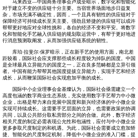
马来西亚—中国商务理事会卢成全暗示，数字化和智能化
对于建立不变的供应链十分主要。当宿世界场面地步日益复
杂，市场充满不确定性，因而，一个且具有韧性的供应链对于
保障经济可持续成长至关主要。强劲且矫捷的供应链可以或许
帮帮更好地应对全球性挑和，各自的经济不变和平安。将数字
化和智能化手艺融入供应链的规划取运营中，有帮于更好地进
行消息预测取阐发，从而加强供应链系统的韧性。
库珀·拉斐尔·保罗暗示，正在新手艺的使用方面，南北差
距较着，国际社会应支撑那些成长程度较为掉队的国度。中国
是全球最具立异能力的国度之一，正在良多范畴都是立异引领
者。中国有能力帮帮其他国度提拔立异能力，实现手艺和经济
成长，从而鞭策国际社会实现愈加平衡的成长。
国际中小企业理事会金基燦认为，国际社会亟需建立一个
高度包涵的数字商业生态系统，充实使用数字手艺帮力中小微
企业，出格是帮力来自觉展中国度和新兴经济体的中小微企业
实现可持续成长。这需要手艺层面的立异，也需要政策的协调
共同，以及公共部分取私营部分之间的合做。此外，数字经济
相关尺度的制定必需表现公允性和包涵性，应付与中小微企业
更多参取尺度制定的和机遇。为此，国际社会需要成立愈加矫
捷、智能化的尺度制定机制，降低中小微企业的准入门槛，提