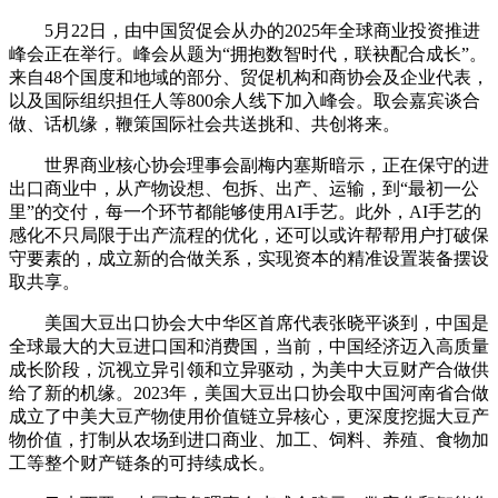
5月22日，由中国贸促会从办的2025年全球商业投资推进
峰会正在举行。峰会从题为“拥抱数智时代，联袂配合成长”。
来自48个国度和地域的部分、贸促机构和商协会及企业代表，
以及国际组织担任人等800余人线下加入峰会。取会嘉宾谈合
做、话机缘，鞭策国际社会共送挑和、共创将来。
世界商业核心协会理事会副梅内塞斯暗示，正在保守的进
出口商业中，从产物设想、包拆、出产、运输，到“最初一公
里”的交付，每一个环节都能够使用AI手艺。此外，AI手艺的
感化不只局限于出产流程的优化，还可以或许帮帮用户打破保
守要素的，成立新的合做关系，实现资本的精准设置装备摆设
取共享。
美国大豆出口协会大中华区首席代表张晓平谈到，中国是
全球最大的大豆进口国和消费国，当前，中国经济迈入高质量
成长阶段，沉视立异引领和立异驱动，为美中大豆财产合做供
给了新的机缘。2023年，美国大豆出口协会取中国河南省合做
成立了中美大豆产物使用价值链立异核心，更深度挖掘大豆产
物价值，打制从农场到进口商业、加工、饲料、养殖、食物加
工等整个财产链条的可持续成长。