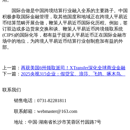
国际合做是中国跨境结算行业融入全系的主要路子。中国
积极参取国际金融管理，取其他国度和地域正在跨境人平易近
币结算范畴开展合做，鞭策人平易近币国际化历程。例如，签
订双边或多边货泉交换和谈、鞭策人平易近币跨境领取系统
(CIPS)的国际化等，都有益于提拔人平易近币正在国际金融市
场中的地位，为跨境人平易近币结算行业创制愈加有益的外
部。
上一篇：
再获美国6州领取派司！XTransfer深化全球商业金融
下一篇：
2025央视315企业：假贷宝、浪莎、飞鸽、啄木鸟、
联系我们
销售电话：0731-82281811
联系邮箱：webmaster@163.com
地址：中国·湖南省长沙市芙蓉区竹园路7号