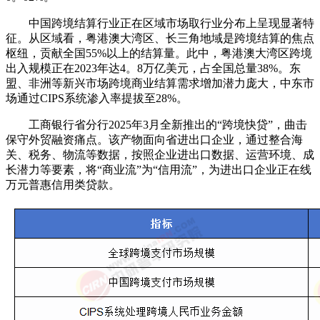
中国跨境结算行业正在区域市场取行业分布上呈现显著特
征。从区域看，粤港澳大湾区、长三角地域是跨境结算的焦点
枢纽，贡献全国55%以上的结算量。此中，粤港澳大湾区跨境
出入规模正在2023年达4。8万亿美元，占全国总量38%。东
盟、非洲等新兴市场跨境商业结算需求增加潜力庞大，中东市
场通过CIPS系统渗入率提拔至28%。
工商银行省分行2025年3月全新推出的“跨境快贷”，曲击
保守外贸融资痛点。该产物面向省进出口企业，通过整合海
关、税务、物流等数据，按照企业进出口数据、运营环境、成
长潜力等要素，将“商业流”为“信用流”，为进出口企业正在线
万元普惠信用类贷款。