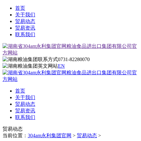
首页
关于我们
贸易动态
贸易资讯
联系我们
0731-82280070
EN
首页
关于我们
贸易动态
贸易资讯
联系我们
贸易动态
当前位置：
304am永利集团官网
>
贸易动态
>