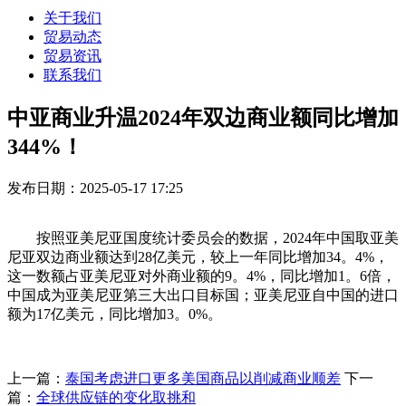
关于我们
贸易动态
贸易资讯
联系我们
中亚商业升温2024年双边商业额同比增加
344%！
发布日期：2025-05-17 17:25
按照亚美尼亚国度统计委员会的数据，2024年中国取亚美
尼亚双边商业额达到28亿美元，较上一年同比增加34。4%，
这一数额占亚美尼亚对外商业额的9。4%，同比增加1。6倍，
中国成为亚美尼亚第三大出口目标国；亚美尼亚自中国的进口
额为17亿美元，同比增加3。0%。
上一篇：
泰国考虑进口更多美国商品以削减商业顺差
下一
篇：
全球供应链的变化取挑和