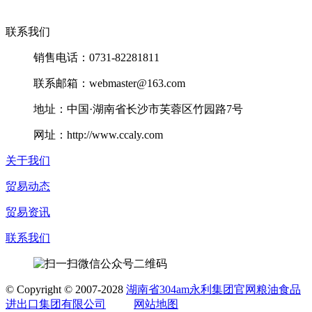
联系我们
销售电话：0731-82281811
联系邮箱：webmaster@163.com
地址：中国·湖南省长沙市芙蓉区竹园路7号
网址：http://www.ccaly.com
关于我们
贸易动态
贸易资讯
联系我们
©
Copyright © 2007-2028
湖南省304am永利集团官网粮油食品
进出口集团有限公司
网站地图