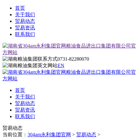
首页
关于我们
贸易动态
贸易资讯
联系我们
0731-82280070
EN
首页
关于我们
贸易动态
贸易资讯
联系我们
贸易动态
当前位置：
304am永利集团官网
>
贸易动态
>