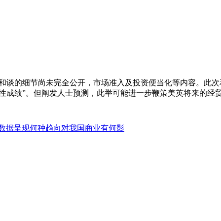
谈的细节尚未完全公开，市场准入及投资便当化等内容。此次和
青性成绩”。但阐发人士预测，此举可能进一步鞭策美英将来的经
数据呈现何种趋向对我国商业有何影