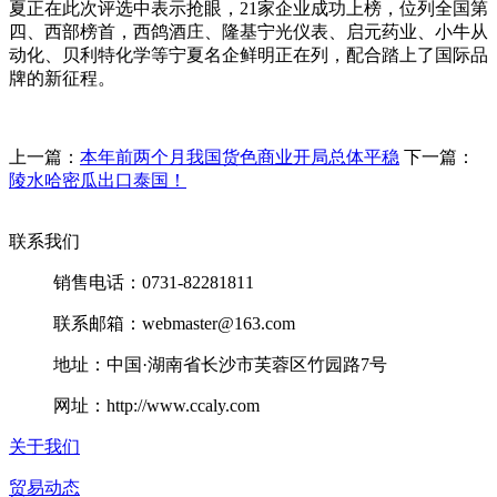
夏正在此次评选中表示抢眼，21家企业成功上榜，位列全国第
四、西部榜首，西鸽酒庄、隆基宁光仪表、启元药业、小牛从
动化、贝利特化学等宁夏名企鲜明正在列，配合踏上了国际品
牌的新征程。
上一篇：
本年前两个月我国货色商业开局总体平稳
下一篇：
陵水哈密瓜出口泰国！
联系我们
销售电话：0731-82281811
联系邮箱：webmaster@163.com
地址：中国·湖南省长沙市芙蓉区竹园路7号
网址：http://www.ccaly.com
关于我们
贸易动态