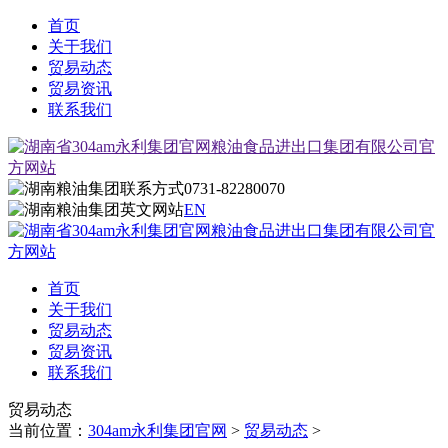
首页
关于我们
贸易动态
贸易资讯
联系我们
0731-82280070
EN
首页
关于我们
贸易动态
贸易资讯
联系我们
贸易动态
当前位置：
304am永利集团官网
>
贸易动态
>