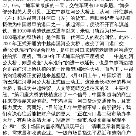
27。6%。“通车量最多的一天，交往车辆有1300多趟。”海关
部分相关人员引见。正在中越红河公大桥上，从河口开往越南
（左）和从越南开往河口（左）的货车。潮旧事记者 吴馥梅
摄做为中国最早的港口之一，谈起河口，便绕不开百年滇越
铁。自1910年滇越铁建成通车以来，米轨（轨距为1米——
1000毫米的窄轨铁）是伴跟着一代河口人的配合回忆。此外，
2001年正式开通的中越南溪河公大桥，改变了河口港口交
通“公铁混行”的场合排场，是中国河口取越南老街架起沟通交
往的第二座桥。而2009年正式通车的第三座桥梁——中越红河
公大桥，则是改变“人车混行”的进一步延长，也是中越两边结
合正在红河上所扶植的第一座新型国际性大桥。而当下，中越
的沟通桥梁正变得越来越坚忍。3月31日上午，中国坝洒—越
南巴刹红河界河公大桥正式破土动工。这座全长420米的界河
大桥，将成为中越经贸、人文等范畴交换往来的又一主要枢
纽。“第四座大桥的扶植发出了一个信号，中国和越南的商业
往来变得越来越慎密。”李鸿坦言，河口货运交通便当，且支
撑力度大、营商好。“目前这几年生意都不错，前景很好，我
们有决心往后能把财产做的更大。”正在河口县二级市场办事
大厅，有两块高清大屏，别离是“一级市场发卖商品展现平
台”和“二级市场国内需求商品展现平台”，清晰显示着商品名
称、需求量和收购企业。“一级市场是指边平易近和越南商户