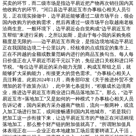
买卖的环节，而二级市场是指边平易近把产物再次销往国内其
他收购方的环节。”河口县边平易近互市办事核心相关人员引
见，正在现实操做中，边平易近能够通过二级市场平台，领会
国内收购方的收购需求，然后再通过一级市场平台取越南老板
洽商生意。一般环境下，边平易近会自觉构成“边平易近互市
互帮组”来进行采购，之所以如斯，是由于每小我的采购免税
额度是无限的——边平易近互市商业，是指边境地域边平易近
正在我国陆边境二十公里以内，经核准的点或指定的集市上、
正在不跨越的金额或数量范畴内进行的商品互换勾当。每人每
日价值正在人平易近币若干元以下的，免征进口关税和进口环
节税。“每位边平易近的采办能力无限，构成互帮组之后，就
能够扩大采购能力，衔接更大的货色需求。”办事核心相关人
员注释道。此前2024年11月，商务部印发《关于推进外贸不变
增加的若干政策办法》，此中第七条提到，“积极成长边境商
业，推进边平易近互市商业进口商品落地加工”。那么，“边平
易近互市+落地加工”又是如何的一种模式？办事核心相关人员
告诉记者，国内采购方采办越南产物后，流向一般两种，或流
入加工场进行加工，或间接畅通到国内其他城市。“若是我们
把加工这一步衔接下来，让边平易近互市的产物正在河话柄现
落地加工，那么整个财产链的附加值就高了。”所谓附加值具
体表现正在——企业正在本地建加工场后需要聘请工人干活，