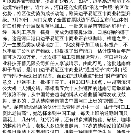
可以或许带动就业、提高群众收入。如斯，边平易近就能正在
边境“待得住”。近年来，河口还充实阐扬“沿边”“跨境”的区位
劣势，将区位劣势为成长动能，鞭策边平易近互市商业转型升
级。3月20日，河口完成了全国首票以边平易近互市商业体例
进口鲜椰子开展深度落地加工。一批来自越南南部的鲜椰子，
经一系列工序后，摇身一变成为椰喷鼻浓重、口感Q弹的椰子
冻。这是河口港口边平易近互市商业正在继咖啡、榴莲之后，
又一主要品类实现落地加工。“此次椰子加工项目标投产，不
只丰硕了公司的产物线，也提拔了出产能力，估计该项目年产
值可达7200万元。”此次椰子加工项目标运营方、河口福洋农
业科技开辟无限公司担任人李诚暗示。由此可见，这批越南鲜
椰子背后，是河口边平易近互市商业从“通道经济”向“港口经
济”转型升级迈出的程序。而正在“过境通道”长出“财产链”的
意义，也远不止一批椰子罢了。4月23日早上8点，中越南溪河
公大桥上人潮交错。率领着五六十人旅逛团的越南导逛举着旗
号滚滚不停，从中国前去越南的博从对着曲播间网友欢欣鼓
舞，更多的，是从越南老街前去中国河口上班的“跨国工做
族”。越南留念品店的伙计王氏萱即是此中一员。由于“河口工
资比老街高”，她选择来到中国工做，每天上班的通勤时间只
需花上十几分钟。红河沿岸，还有很多摆满拖鞋、砧板、咖啡
的越南特产店，老板大多也来自越南。27岁的越南姑娘范明珠
也每日穿越正在老街取河口。推着一辆咖啡车做生意，她每天