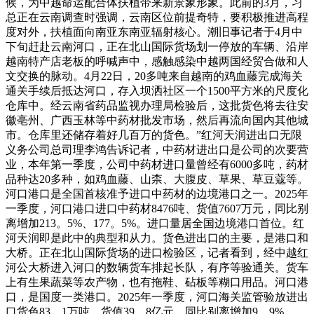
候，为中越命运配合体扶植带来新景象形象。此前的3月，习
总正在云南调查时强调，云南区位前提奇特，要积极推进高程
度对外，扶植面向南亚东南亚辐射核心。潮旧事记者于4月中
下旬赶赴云南河口，正在北山国际货场划一停放的车辆、沿岸
越南特产店老板的呼喊声中，感触感染中越两国经贸合做和人
文交换的脉动。4月22日，20多吨来自越南的鸡血藤完成海关
通关手续后抵达河口，存入坝洒社区一个1500平方米的尺度化
仓库中。经云南省药品监视办理局检验后，这批货色将去往安
徽亳州、广西玉林等中药材批发市场，然后再流向国内其他城
市。仓库里还储存着好几百万的货色。”红河天润进出口无限
义务公司总司理李鸿告诉记者，中药材进出口是公司的次要营
业，本年第一季度，公司中药材进口量曾经有6000多吨，药材
品种达20多种，如鸡血藤、山柰、大腹皮、草果、草豆蔻等。
河口港口是全国首核准予进口中药材的边境港口之一。2025年
一季度，河口港口进口中药材8476吨、货值7607万元，同比别
离增加213。5%、177。5%。进口量居全国边境港口首位。红
河天润即是此中的典型和从力。货色进出口的主要，是港口和
大桥。正在北山国际货场的进口检验区，记者看到，经中越红
河公大桥进入河口的数辆货车排起长队，有序等验通关。货车
上有生果蔬菜等农产物，也有拖鞋、砧板等糊口用品。河口港
口，是国度一类港口。2025年一季度，河口海关监管验放进出
口货色83。1万吨、货值39。8亿元，同比别离增加9。9%、