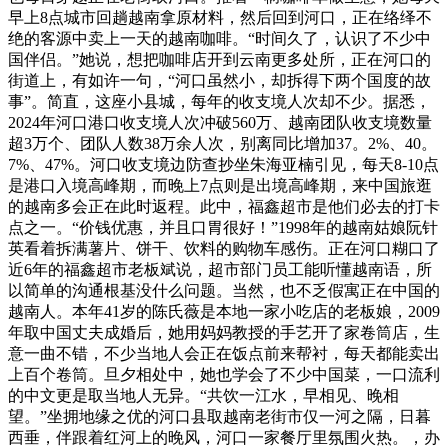
早上8点城市回趟越南拿原材料，然后回到河口，正在络绎不
绝的客源中卖上一天的越南咖啡。“时间久了，认识了不少中
国伴侣。”她说，想把咖啡店开到云南更多处所，正在河口的
街道上，有如许一句，“河口虽然小，却拆得下两个国度的故
事”。简直，这座小县城，每年的收支境人次却不少。据悉，
2024年河口港口收支境人次冲破560万、越南团队收支境数量
超3万个、团队人数38万余人次，别离同比增加37。2%、40。
7%、47%。河口收支境边防查抄坐朱海亚楠引见，每天8-10点
是港口入境高峰期，而晚上7点则是出境高峰期，来中国旅逛
的越南多会正在此时返程。此中，福鑫超市是他们必去的打卡
点之一。“价钱优惠，并且口胃很好！”1998年的越南姑娘阮针
英看着拆满薯片、饼干、饮料的购物车感伤。正在河口糊口了
近6年的福鑫超市老板斌说，超市部门员工能听懂越南语，所
以简单的沟通根基没什么问题。当然，也不乏假寓正在中国的
越南人。本年41岁的陈氏薇是本地一家小吃店的老板娘，2009
年取中国丈夫成婚后，她用妈妈教授的手艺开了家卷筒店，生
意一曲不错，不少当地人会正在饭点前来帮衬，每天都能卖出
上百个卷筒。旦夕相处中，她也学会了不少中国菜，一口流利
的中文更是取当地人无异。“共饮一江水，早相见、晚相
望。”坐拥地缘之优的河口县取越南老街市仅一河之隔，日暮
西垂，伴跟着红河上的晚风，河口一家餐厅里氛围火热。，办