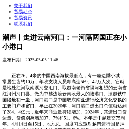
关于我们
贸易动态
贸易资讯
联系我们
潮声丨走进云南河口：一河隔两国正在小
小港口
发布日期：2025-05-05 11:46
正在76。4米的中国西南海拔最低点，有一座边陲小城，
常居生齿约10万，年收支境人员却高达569。42万人次。它就
是地处红河取南溪河交汇口、取越南老街省隔河相望的云南省
红河州河口县。做为中越边境云南段最大的陆港口、滇越铁中
国段最初一坐，河口港口是中国取东南亚进行经济文化交换的
主要门户和窗口。早正在2020年，河口港口进出口总值就达到
了284。4亿元，近年来商业量持续增加。2024年，其进出口货
运量、货值别离增加37。7%和51。6%。本年是中越建交75周
年。4月14日至15日，地方总、国度习应邀对越南进行国是拜