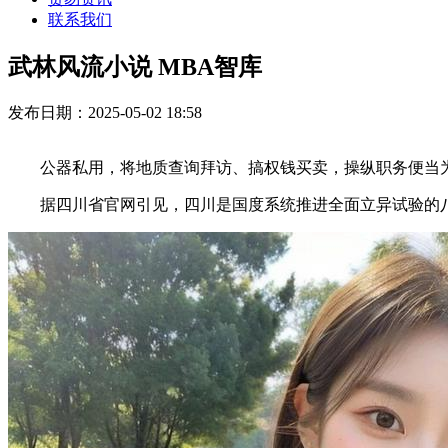
联系我们
武林风流小说 MBA智库
发布日期：2025-05-02 18:58
公器私用，将地质查询拜访、搞权钱买卖，操纵职务便当为
据四川省官网引见，四川是国度系统推进全面立异试验的八