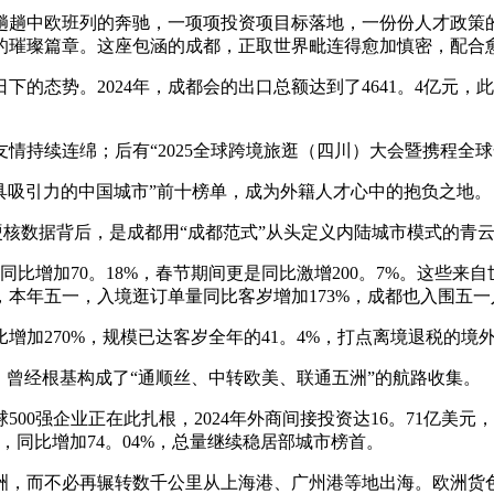
趟中欧班列的奔驰，一项项投资项目标落地，一份份人才政策的
的璀璨篇章。这座包涵的成都，正取世界毗连得愈加慎密，配合
势。2024年，成都会的出口总额达到了4641。4亿元，此中
持续连绵；后有“2025全球跨境旅逛（四川）大会暨携程全球合
吸引力的中国城市”前十榜单，成为外籍人才心中的抱负之地。
硬核数据背后，是成都用“成都范式”从头定义内陆城市模式的青
同比增加70。18%，春节期间更是同比激增200。7%。这些
年五一，入境逛订单量同比客岁增加173%，成都也入围五一入
70%，规模已达客岁全年的41。4%，打点离境退税的境外搭
曾经根基构成了“通顺丝、中转欧美、联通五洲”的航路收集。
00强企业正在此扎根，2024年外商间接投资达16。71亿美元
元，同比增加74。04%，总量继续稳居部城市榜首。
而不必再辗转数千公里从上海港、广州港等地出海。欧洲货色转