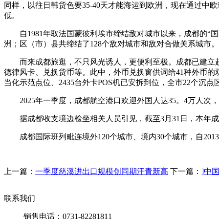
同样，以往日韩货色要35-40天才能海运到欧洲，现在通过
低。
自1981年取法国蒙彼利埃市缔结敌对城市以来，成都的“国际
洲；区（市）县共缔结了128个敌对城市和敌对合做关系城市。
而来成都旅逛，不只风光诱人，更便利至极。成都已建立起“
德律风卡、兑换货币等。此中，外币兑换窗供词给41种外币的
当化示范点位、2435台外卡POS机已安拆到位，全市22个沉
2025年一季度，成都航空港口欢迎外国人达35。4万人次，同
据成都收支境边检坐相关人员引见，截至3月31日，本年成都共
成都国际班列毗连境外120个城市、境内30个城市，自20
上一篇：
一季度慈溪进出口规模创同期汗青新高
下一篇：
]中
联系我们
销售电话：0731-82281811