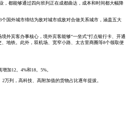
的企业，都能够通过四向班列正在成都曲达，成本和时间都大幅降
113个国外城市缔结为敌对城市或敌对合做关系城市，涵盖五大
境外宾客办事核心，境外宾客能够“一坐式”打点银行卡、开通
交、地铁。此外，双机场、宽窄小路、太古里商圈等8个领取便
加12。4%和18。5%。
。2万列，高科技、高附加值的货物占比逐年提拔。