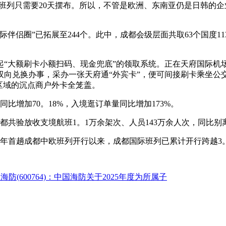
中欧班列只需要20天摆布。所以，不管是欧洲、东南亚仍是日韩
伴侣圈”已拓展至244个。此中，成都会级层面共取63个国度
大额刷卡小额扫码、现金兜底”的领取系统。正在天府国际机场
双向兑换办事，采办一张天府通“外宾卡”，便可间接刷卡乘坐公
点区域的沉点商户外卡全笼盖。
比增加70。18%，入境逛订单量同比增加173%。
验放收支境航班1。1万余架次、人员143万余人次，同比别离增
13年首趟成都中欧班列开行以来，成都国际班列已累计开行跨越3
国海防(600764)：中国海防关于2025年度为所属子