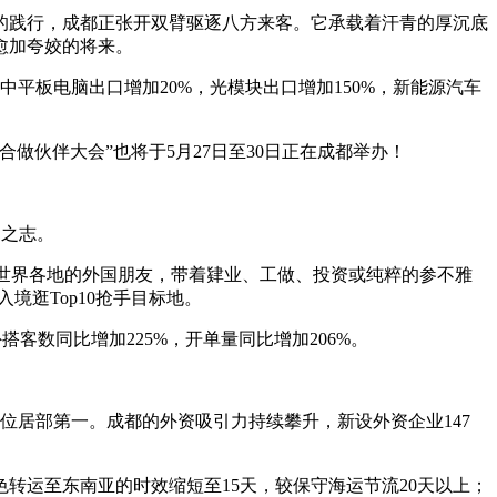
践行，成都正张开双臂驱逐八方来客。它承载着汗青的厚沉底
愈加夸姣的将来。
平板电脑出口增加20%，光模块出口增加150%，新能源汽车
做伙伴大会”也将于5月27日至30日正在成都举办！
云之志。
来自世界各地的外国朋友，带着肄业、工做、投资或纯粹的参不雅
境逛Top10抢手目标地。
客数同比增加225%，开单量同比增加206%。
，位居部第一。成都的外资吸引力持续攀升，新设外资企业147
运至东南亚的时效缩短至15天，较保守海运节流20天以上；