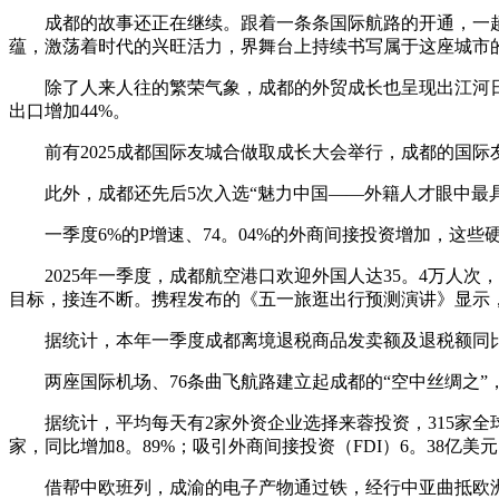
成都的故事还正在继续。跟着一条条国际航路的开通，一趟
蕴，激荡着时代的兴旺活力，界舞台上持续书写属于这座城市
除了人来人往的繁荣气象，成都的外贸成长也呈现出江河日下的态
出口增加44%。
前有2025成都国际友城合做取成长大会举行，成都的国际友情
此外，成都还先后5次入选“魅力中国——外籍人才眼中最具
一季度6%的P增速、74。04%的外商间接投资增加，这些
2025年一季度，成都航空港口欢迎外国人达35。4万人次，
目标，接连不断。携程发布的《五一旅逛出行预测演讲》显示，本
据统计，本年一季度成都离境退税商品发卖额及退税额同比增加2
两座国际机场、76条曲飞航路建立起成都的“空中丝绸之”，
据统计，平均每天有2家外资企业选择来蓉投资，315家全球5
家，同比增加8。89%；吸引外商间接投资（FDI）6。38亿美
借帮中欧班列，成渝的电子产物通过铁，经行中亚曲抵欧洲，