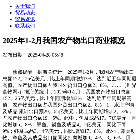
关于我们
贸易动态
贸易资讯
联系我们
2025年1-2月我国农产物出口商业概况
发布日期：2025-04-28 05:48
焦点提醒：据海关统计，2025年1-2月，我国农产物出口
总额152。25亿美元，比上年同期增加3%，达到近五年同期最
高值。农产物出口额占我国外贸出口总额2。8%。……（世界
食物网-）据海关统计，2025年1-2月，我国农产物出口总额
152。25亿美元，比上年同期增加3%，达到近五年同期最高
值。农产物出口额占我国外贸出口总额2。8%。1、水海产物
及成品 累计出口额29。65亿美元，比上年同期增加2。3%，
占农产物出口总额19。5%。此中，鱼及成品17。7亿美元，同
比增加5。8%；墨鱼、鱿鱼及成品4。2亿美元，同比下降
9%；虾及成品3。4亿美元，同比增加17。8%。此外，藻类动
物、章鱼及其成品出口额同比别离增加9。4%、3。6%，贝