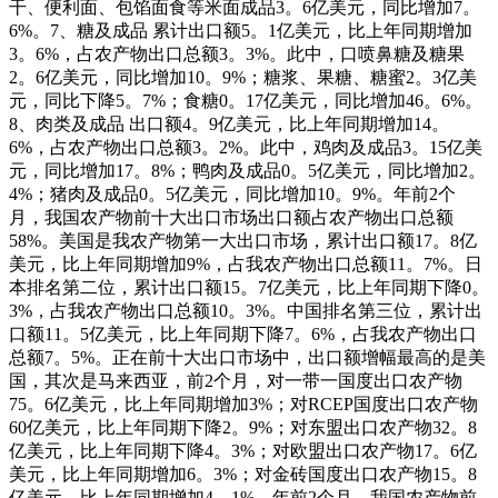
干、便利面、包馅面食等米面成品3。6亿美元，同比增加7。
6%。7、糖及成品 累计出口额5。1亿美元，比上年同期增加
3。6%，占农产物出口总额3。3%。此中，口喷鼻糖及糖果
2。6亿美元，同比增加10。9%；糖浆、果糖、糖蜜2。3亿美
元，同比下降5。7%；食糖0。17亿美元，同比增加46。6%。
8、肉类及成品 出口额4。9亿美元，比上年同期增加14。
6%，占农产物出口总额3。2%。此中，鸡肉及成品3。15亿美
元，同比增加17。8%；鸭肉及成品0。5亿美元，同比增加2。
4%；猪肉及成品0。5亿美元，同比增加10。9%。年前2个
月，我国农产物前十大出口市场出口额占农产物出口总额
58%。美国是我农产物第一大出口市场，累计出口额17。8亿
美元，比上年同期增加9%，占我农产物出口总额11。7%。日
本排名第二位，累计出口额15。7亿美元，比上年同期下降0。
3%，占我农产物出口总额10。3%。中国排名第三位，累计出
口额11。5亿美元，比上年同期下降7。6%，占我农产物出口
总额7。5%。正在前十大出口市场中，出口额增幅最高的是美
国，其次是马来西亚，前2个月，对一带一国度出口农产物
75。6亿美元，比上年同期增加3%；对RCEP国度出口农产物
60亿美元，比上年同期下降2。9%；对东盟出口农产物32。8
亿美元，比上年同期下降4。3%；对欧盟出口农产物17。6亿
美元，比上年同期增加6。3%；对金砖国度出口农产物15。8
亿美元，比上年同期增加4。1%。年前2个月，我国农产物前