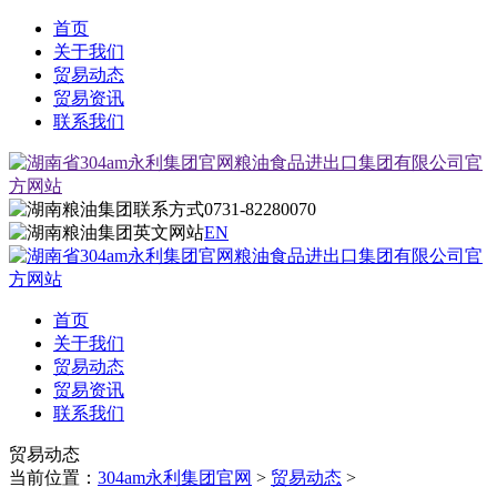
首页
关于我们
贸易动态
贸易资讯
联系我们
0731-82280070
EN
首页
关于我们
贸易动态
贸易资讯
联系我们
贸易动态
当前位置：
304am永利集团官网
>
贸易动态
>