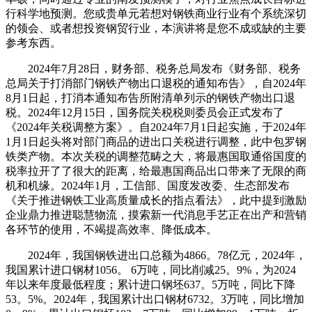
行科学地预测。您或贵单元若想对钢铁商业行业有个系统深切
的领会、或者想投资钢贸行业，本演讲将是您不成或缺的主要
参考东西。
2024年7月28日，财务部、税务总局发布《财务部、税务
总局关于打消部门钢铁产物出口退税的通知布告》，自2024年
8月1日起，打消本通知布告所附清单列示的钢铁产物出口退
税。2024年12月15日，国务院关税税则委员会正式发布了
《2024年关税调整方案》。自2024年7月1日起实施，于2024年
1月1日起头将对部门商品的进出口关税进行调整，此中包罗钢
铁类产物。本次关税的调整范畴之大，将最惠国取通俗国度的
税率拉开了了很大的距离，给最惠国商品出口带来了无限的商
机和机缘。2024年1月，工信部、国度发改委、生态部发布
《关于推进钢铁工业高质量成长的指点看法》，此中提到激励
企业鼎力推进聪慧物流，摸索新一代消息手艺正在出产和营销
各环节的使用，不竭提高效率、降低成本。
2024年，我国钢铁进出口总额为4866。78亿元，2024年，
我国累计进口钢材1056。 6万吨，同比削减25。9%，为2024
年以来年度最低程度；累计进口钢坯637。5万吨，同比下降
53。5%。2024年，我国累计出口钢材6732。3万吨，同比增加