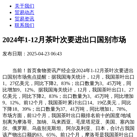
关于我们
贸易动态
贸易资讯
联系我们
2024年1-12月茶叶次要进出口国别市场
发布日期：2025-04-23 06:43
当前！首页食物资讯产经企业2024年1-12月茶叶次要进出
口国别市场焦点提醒：据我国海关统计，12月，我国茶叶出口
1。27亿美元，同比下降2。83%；出口数量为3。45万吨，同
比增加9。12%。据我国海关统计，12月，我国茶叶出口1。27
亿美元，同比下降2。83%；出口数量为3。45万吨，同比增加
9。12%。前12个月，我国茶叶累计出口14。19亿美元，同比
下降18。39%；出口数量为37。41万吨，同比增加1。78%。
市场方面，前12个月，我国茶叶出口额排名前十的国度/地域
别离为摩洛哥、加纳、马来西亚、毛里塔尼亚、美国、塞内加
尔、俄罗斯、乌兹别克斯坦、阿尔及利亚、日本，合计占我国
该产物出口额的63。65%。前12个月，摩洛哥是我国茶叶出口