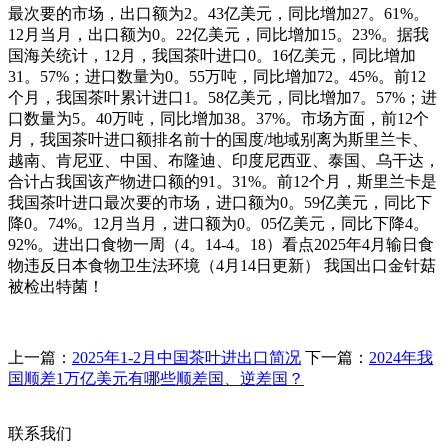
最次要的市场，出口额为2。43亿美元，同比增加27。61%。
12月当月，出口额为0。22亿美元，同比增加15。23%。据我
国海关统计，12月，我国茶叶进口0。16亿美元，同比增加
31。57%；进口数量为0。55万吨，同比增加72。45%。前12
个月，我国茶叶累计进口1。58亿美元，同比增加7。57%；进
口数量为5。40万吨，同比增加38。37%。市场方面，前12个
月，我国茶叶进口额排名前十的国度/地域别离为斯里兰卡、
越南、肯尼亚、中国、布隆迪、印度尼西亚、泰国、乌干达，
合计占我国该产物进口额的91。31%。前12个月，斯里兰卡是
我国茶叶进口最次要的市场，进口额为0。59亿美元，同比下
降0。74%。12月当月，进口额为0。05亿美元，同比下降4。
92%。进出口食物一周（4。14-4。18）看点2025年4月输日食
物违反日本食物卫生法环境（4月14日更新） 我国出口金针菇
被检出特菌！
上一篇：
2025年1-2月中国茶叶进出口简况
下一篇：
2024年我
国顺差1万亿美元有哪些顺差国、逆差国？
联系我们