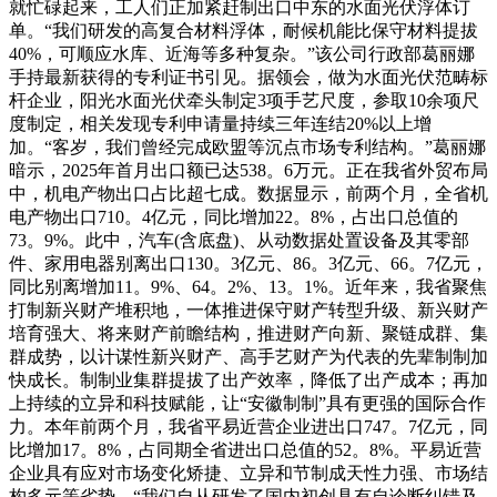
就忙碌起来，工人们正加紧赶制出口中东的水面光伏浮体订
单。“我们研发的高复合材料浮体，耐候机能比保守材料提拔
40%，可顺应水库、近海等多种复杂。”该公司行政部葛丽娜
手持最新获得的专利证书引见。据领会，做为水面光伏范畴标
杆企业，阳光水面光伏牵头制定3项手艺尺度，参取10余项尺
度制定，相关发现专利申请量持续三年连结20%以上增
加。“客岁，我们曾经完成欧盟等沉点市场专利结构。”葛丽娜
暗示，2025年首月出口额已达538。6万元。正在我省外贸布局
中，机电产物出口占比超七成。数据显示，前两个月，全省机
电产物出口710。4亿元，同比增加22。8%，占出口总值的
73。9%。此中，汽车(含底盘)、从动数据处置设备及其零部
件、家用电器别离出口130。3亿元、86。3亿元、66。7亿元，
同比别离增加11。9%、64。2%、13。1%。近年来，我省聚焦
打制新兴财产堆积地，一体推进保守财产转型升级、新兴财产
培育强大、将来财产前瞻结构，推进财产向新、聚链成群、集
群成势，以计谋性新兴财产、高手艺财产为代表的先辈制制加
快成长。制制业集群提拔了出产效率，降低了出产成本；再加
上持续的立异和科技赋能，让“安徽制制”具有更强的国际合作
力。本年前两个月，我省平易近营企业进出口747。7亿元，同
比增加17。8%，占同期全省进出口总值的52。8%。平易近营
企业具有应对市场变化矫捷、立异和节制成天性力强、市场结
构多元等劣势。“我们自从研发了国内初创具有自诊断纠错及