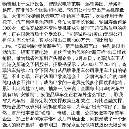
物普遍用于医疗设备、智能家电等范畴，远销美国、摩洛哥、
越南、南非等34个国度和地域。“我们公司研究出产高机能低
温、大倍率的‘磷酸铁锂电芯’和‘钠离子电芯’，次要使用于摩
托车、汽车启停电池范畴，凭仗大倍率长轮回、轮回寿命跨越
3000次、低温充放高不变性等机能成功处理了超低温放电的痛
点，正在国际市场十分受欢送。”誉娇诚科技(黄山)无限公司
担任人周长华说，客岁公司出口额4000万元，同比增加
33%。“安徽制制”凭仗新手艺、新产物脱颖而出，特别是以电
动汽车、锂离子蓄电池、光伏产物为代表的“新三样”出口增速
抢眼。做为我省汽车财产头部企业，2月28日，奇瑞汽车正式
向港交所递交了招股书。招股书显示，从2003年至2024年，奇
瑞汽车持续22年拿下国内自从品牌乘用车公司乘用车出口的销
冠。不止奇瑞。正在法国巴黎奥运会上，安凯汽车出产的20辆
纯电动参不雅巴士，成为巴黎的一道风光线多个国度和地域，
累计出口跨越17万辆。抽象一点来说，全国每出口4辆汽车中
就有1辆“安徽制”。安徽品牌车企正在海外这么“能打”，取我
省为汽车出口量身定制的支撑政策互相关注，好比金融支撑、
扶植合肥中欧班列和滚拆船航路等，为车企“出海”铺好了。当
然，财产根本更是“硬核”。奇瑞、江淮、公共安徽等7家整车
企业，加上超4000家零部件及后市场企业，间接形成了一个超
强大的财产集群。春节刚过，阳光水面光伏科技股份无限公司