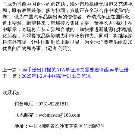
已成为当前中国企业的必选题，海外市场机缘无限但又充满挑
和，唯有表里兼修、多方协同，方能正在全球合作中破局“内
卷”。做为中国汽车品牌出海的佼佼者，奇瑞汽车正在国际化
道上斐然。瞻望将来，奇瑞控股集团党委、董事长尹同跃正在
中暗示，奇瑞将自从立异和合做的，加快推进新能源化和智能
化历程，不竭提拔品牌影响力和市场所作力。同时，将继续深
耕海外市场，让中国制制长上腿世界，为全球消费者供给愈加
优良的产物和办事。(记者 何珂)。
上一篇：
ata手册出口报关ATA单证清关需要邀请函ata单证册
下一篇：
2025年1-2月中国茶叶进出口简况
联系我们
销售电话：0731-82281811
联系邮箱：webmaster@163.com
地址：中国·湖南省长沙市芙蓉区竹园路7号