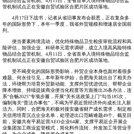
物品结合监管机制。4月11日，全省首单入境特殊物品结合监
管机制试点正在安徽自贸试验区合肥片区成功落地。
4月17日下战书，记者从省旧事发布会获悉，正在复杂多
年的国际形势下，本年一季度，我省外贸规模和增速居全国前
列。
便当要素跨境流动，优化特殊物品卫生检疫审批流程和风
险评估，加强企业、科研单元需求调研，成立入境高风险特殊
物品结合监管机制。4月11日，全省首单入境特殊物品结合监
管机制试点正在安徽自贸试验区合肥片区成功落地。
受不竭变化的国际形势影响，外贸企业本身也面对着很多
难题。何永佳引见，本年新年伊始，合肥海关就出台了相关办
法，环绕帮力培育外贸新动能、支撑外贸优进优出、帮帮企业
降本增效、持续提拔商业便当化程度等方面推出26条办法，连
系“合畅2025”专项步履，开展“关长送政策上门”勾当185次，
编制海关“普法办事包”，不竭为平易近营经济外向成长注入新
活力。同时，合肥海关积极对接安徽省财产成长需求，制定相
关信用培育沉点企业名单，处理进出口范畴难题49个。截至目
前，安徽共有平易近营AEO企业64家。支撑平易近企开展企
业集团加工商业监管模式，简化料件流转、外发加工等营业手