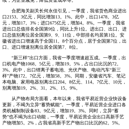
续，为企业减免，降低资金成本等。
合肥海关副关长何永佳引见，一季度，我省货色商业进出
口2153。3亿元，同比增加13。1%。此中，出口1478。3亿
元，增加17。3%；进口675亿元，增加4。8%。一季度，我省
进出口总值排名全国第9位，同比上升1位。进出口、出口、进
口总值别离位居全国第9、9、11位，中部排名均居第1位。安
徽省进出口增速高于全国11。8个百分点，居于全国第7位，出
口、进口增速别离位居全国第7、8位。
“新三样”出口方面，我省一季度增速超五成。一季度，出
口机电产物1068。5亿元，增加19。5%，占出口比沉的72。
3%。此中，出口锂离子蓄电池、光伏产物、电动汽车“新三
样”产物172。7亿元，增加58。3%。同期，安徽省汽车、笔记
本电脑、家用电器别离出口204。8亿元、114。7亿元、10元，
别离增加19。2%、31。2%、15。9%。
从产物布局方面看，本年以来，我省平易近营企业快设备
更新，不竭为立异“蓄势赋能”。一季度，平易近营企业进口各
类机械制制设备83。9亿元，增加19。3%。同时，立异“蓄
势”也不竭为出口动能，一季度，平易近营企业出口高新手艺
产物增加5。2%，占我省高新手艺产物出口比沉的62。5%。