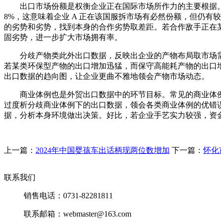
出口市场份额是权衡企业正在国际市场所作力的主要根据。计
8%，这意味着企业 A 正在该国服拆市场有必然份额，但仍
的劣势和劣势，找到本身的合作劣势取差距。若合作敌手正在
固劣势，进一步扩大市场拥有率。
分歧产物类此外出口数据，反映出企业的产物布局取市场需
若某类环保型产物的出口增加迅猛，而保守高能耗产物的出口
出口数据的趋向图，让企业更曲不雅地领会产物市场动态。
商业体例也是外贸出口数据中的环节目标。常见的商业体例
过度析分歧商业体例下的出口数据，领会各类商业体例的优错
据，分析本身环境做出决策。好比，若企业手艺实力较强，资
上一篇：
2024年中国婴孩车出话柄现两位数增加
下一篇：
怀化
联系我们
销售电话：0731-82281811
联系邮箱：webmaster@163.com