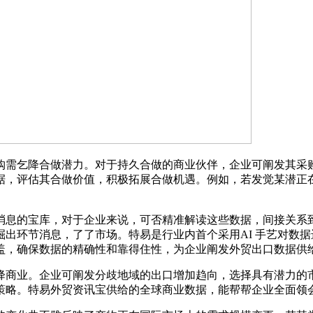
需乞降合做潜力。对于持久合做的商业伙伴，企业可阐发其采购
据，评估其合做价值，积极拓展合做机遇。例如，若发觉某潜正
息的宝库，对于企业来说，可否精准解读这些数据，间接关系到
出环节消息，了了市场。特易是行业内首个采用AI 手艺对数
盖，确保数据的精确性和靠得住性，为企业阐发外贸出口数据供
商业。企业可阐发分歧地域的出口增加趋向，选择具有潜力的市
策略。特易外贸资讯宝供给的全球商业数据，能帮帮企业全面领