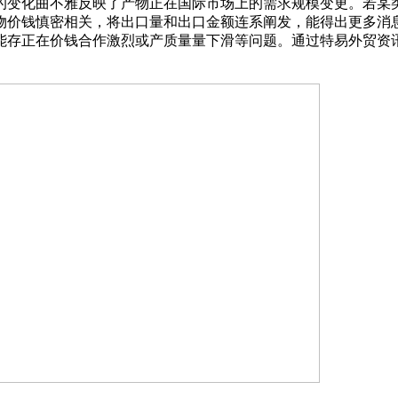
变化曲不雅反映了产物正在国际市场上的需求规模变更。若某类
物价钱慎密相关，将出口量和出口金额连系阐发，能得出更多消
能存正在价钱合作激烈或产质量量下滑等问题。通过特易外贸资