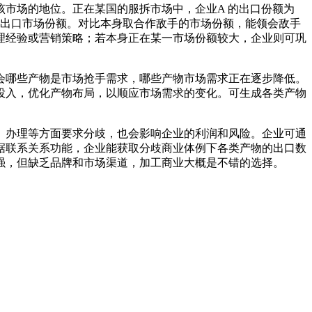
市场的地位。正在某国的服拆市场中，企业A 的出口份额为
的出口市场份额。对比本身取合作敌手的市场份额，能领会敌手
理经验或营销策略；若本身正在某一市场份额较大，企业则可巩
哪些产物是市场抢手需求，哪些产物市场需求正在逐步降低。
投入，优化产物布局，以顺应市场需求的变化。可生成各类产物
办理等方面要求分歧，也会影响企业的利润和风险。企业可通
据联系关系功能，企业能获取分歧商业体例下各类产物的出口数
强，但缺乏品牌和市场渠道，加工商业大概是不错的选择。