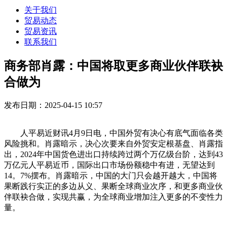
关于我们
贸易动态
贸易资讯
联系我们
商务部肖露：中国将取更多商业伙伴联袂
合做为
发布日期：2025-04-15 10:57
人平易近财讯4月9日电，中国外贸有决心有底气面临各类
风险挑和。肖露暗示，决心次要来自外贸安定根基盘、肖露指
出，2024年中国货色进出口持续跨过两个万亿级台阶，达到43
万亿元人平易近币，国际出口市场份额稳中有进，无望达到
14。7%摆布。肖露暗示，中国的大门只会越开越大，中国将
果断践行实正的多边从义、果断全球商业次序，和更多商业伙
伴联袂合做，实现共赢，为全球商业增加注入更多的不变性力
量。