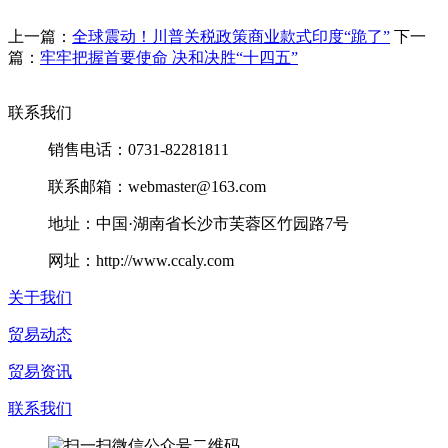
上一篇：
全球震动！川普关税政策商业款式印度“跪了”
下一
篇：
牢牢把握首要使命 决和决胜“十四五”
联系我们
销售电话：0731-82281811
联系邮箱：webmaster@163.com
地址：中国·湖南省长沙市芙蓉区竹园路7号
网址：http://www.ccaly.com
关于我们
贸易动态
贸易资讯
联系我们