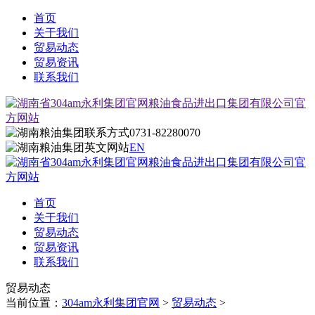
首页
关于我们
贸易动态
贸易资讯
联系我们
0731-82280070
EN
首页
关于我们
贸易动态
贸易资讯
联系我们
贸易动态
当前位置：
304am永利集团官网
>
贸易动态
>