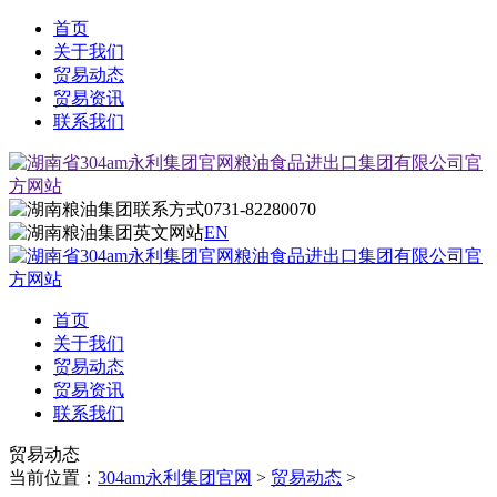
首页
关于我们
贸易动态
贸易资讯
联系我们
0731-82280070
EN
首页
关于我们
贸易动态
贸易资讯
联系我们
贸易动态
当前位置：
304am永利集团官网
>
贸易动态
>