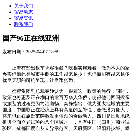
关于我们
贸易动态
贸易资讯
联系我们
国产96正在线亚洲
发布日期：2025-04-07 18:59
上海有些出租车挑客拒载？吃相实属难看！做为本人的家
乡实但愿此类城市手刺的工作越来越少！也但愿能有越来越多
优良天职的司机呈现，让良币劣币。
携程集团副总裁秦静认为，跟着这一政策的施行，同时，
政策也将惠及正在糊口的逾百万华人华侨，使得他们回国投亲
或旅逛的过程更为简洁顺畅。秦静指出，做为亚太地域的主要
国度，中国取正在经济上具有高度的互补性，合做潜力庞大，
将来也正在旅逛范畴激发更强劲的合做动力。四川是国度系统
推进全面立异试验的八个区域之一，具有中国（四川）商业试
验区、成都国度自从立异示范区、天府新区、绵阳科技城、攀