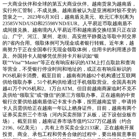
一大商业伙伴和全球的第五大商业伙伴。越南货泉为越南盾，
实行外汇管制，不成兑换。越南盾被认为是亚洲相对较不变的
货泉之一。2023年6月30日，越南盾兑美元、欧元汇率别离为
23585VND/USD和25598VND/EUR。人平易近币取越南盾不
成间接兑换。越南境内人平易近币和越南盾交换结算只正在谅
山、广宁、河江、莱州、老街、高安然平静奠边等取中邦交界
的7省内合用。领取体例可为现金或者银行转账。近年来，越
南努力于正在全国奉行无现金领取体例，信用卡的利用逐步普
及。外国持卡人能够凭仗所持卡片标识如“银
联”“Visa”“Master”等正在有响应标识的ATM上打点取款和查询
等营业，不受银行停业时间和地址的，或正在有响应标识的
POS机刷卡消费。截至目前，越南有跨越82个机构通过互联网
供给领取办事，51个机构供给通过手机领取营业。全国具有跨
越41万个POS机和2。1万台ATM。但目前越南商家临时不克不
及供给“领取宝”或“微信”的第三方领取办事。正在越南的中资
银行次要供给越南盾借记卡发卡办事，按照越南监管，申请持
卡人员需供给正在越南一年以上栖身证件。目前，越南有两个
证券买卖所三个市场（河内买卖所除了从板，还下设创业板市
场）。截至目前，越南证券市场市值约5227万亿越盾（约合
2196。6亿美元），共有上市买卖企业2133家。正在越南开展
投资、商业、承包工程和劳务合做的过程中，要出格留意事前