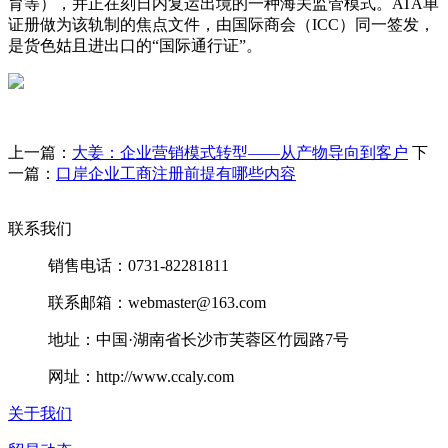
育等），并正在刻日内复运出境的一种海关监管模式。ATA单
证册做为该轨制的焦点文件，由国际商会（ICC）同一签发，
是货色姑且进出口的“国际通行证”。
上一篇：
大姜：企业营销模式转型——从产物导向到客户
下
一篇：
口岸企业工商注册前提有哪些内容
联系我们
销售电话：0731-82281811
联系邮箱：webmaster@163.com
地址：中国·湖南省长沙市芙蓉区竹园路7号
网址：http://www.ccaly.com
关于我们