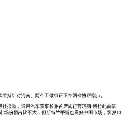
续维持针对河南、两个工做组正正在两省协帮指点。
社报道，通用汽车董事长兼首席施行官玛丽·博拉此前暗
市场份额占比不大，但斯特兰蒂斯也看好中国市场，客岁10