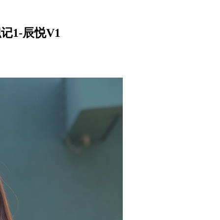
职记1-辰悦V1