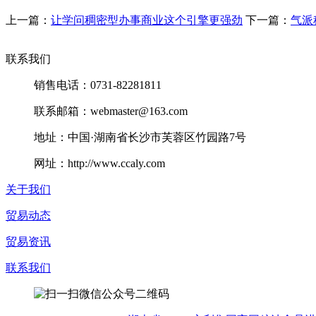
上一篇：
让学问稠密型办事商业这个引擎更强劲
下一篇：
气派
联系我们
销售电话：0731-82281811
联系邮箱：webmaster@163.com
地址：中国·湖南省长沙市芙蓉区竹园路7号
网址：http://www.ccaly.com
关于我们
贸易动态
贸易资讯
联系我们