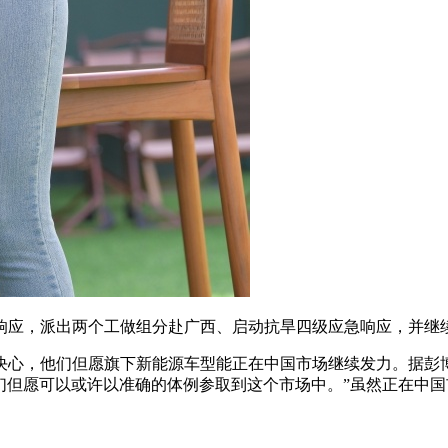
响应，派出两个工做组分赴广西、启动抗旱四级应急响应，并继
，他们但愿旗下新能源车型能正在中国市场继续发力。据彭博
们但愿可以或许以准确的体例参取到这个市场中。”虽然正在中国