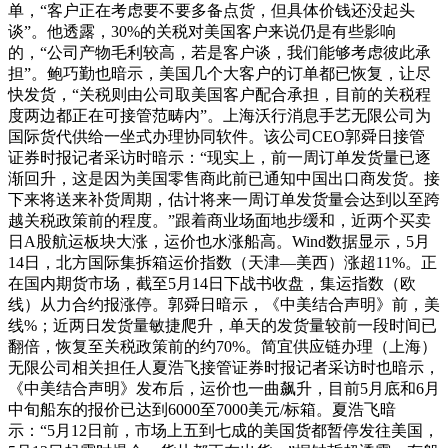
单，“客户正在考虑要不要多备点货，但具体价钱还没起头
谈”。他透露，30%的关税对美国客户来说仍是有些影响
的，“公司产物毛利较高，若是客户谈，我们能够考虑彼此承
担”。鲍巧勤也暗示，美国几个大客户的订单都已恢复，让尽
快发货，“关税则由公司取美国客户配合承担，目前的关税程
度两边都正在可接管范畴内”。上海沃行消息手艺无限公司为
国际货代供给一坐式办理协同软件。该公司CEO郭舜日接管
证券时报记者采访时暗示：“现实上，前一周订单发货量已逐
渐回升，这是因为美国零售商此前已通知中国出口商发货。接
下来将送来补货周期，估计将来一周订单发货量会达到以至跨
越关税政策前的程度。”跟着商业场面地步缓和，近两个买卖
日A股航运板块大涨，运价也水涨船高。Wind数据显示，5月
14日，北方国际集拆箱运价指数（天津—美西）涨超11%。正
在国内期货市场，截至5月14日下战书收盘，集运指数（欧
线）从力合约报涨停。郭舜日暗示，《中美结合声明》前，美
线%；近两日发货量敏捷爬升，单天的发货量较前一段时间已
翻倍，恢复至关税政策前的约70%。简宜供应链办理（上海）
无限公司相关担任人夏浩飞接管证券时报记者采访时也暗示，
《中美结合声明》发布后，运价也一曲飙升，目前5月底和6月
中旬船东的报价已达到6000至7000美元/标箱。夏浩飞暗
示：“5月12日前，市场上五到七成的美国货都暂停发往美国，