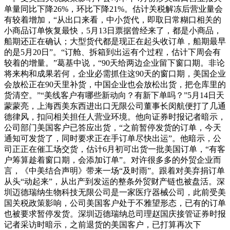
单量同比下降26%，环比下降21%。估计关税解冻后营业量会
有较着增加，“从出口来看，中小货代，即取日常糊口相关的
小商品订单恢复最快，5月13日票据曾经来了，都是小商品，
船期还正在确认；大型货代都是现正在起头收订单，船期最早
的是5月20日”。“订舱、拆箱到出运有个过程，估计下周会有
较着的增量。”葛基中说，“90天给两边企业留下窗口期。非论
将来构和成果若何，企业必需抓住这90天的窗口期，美国企业
会放松正在90天里补货，中国企业也会放松出货，把仓库里的
货清空。”“美线客户有哪些新动向？有新下单吗？”5月14日天
蒙蒙亮，上海西美东西进出口无限公司董事长闵航便打了几通
德律风，扣问相关担任人营业环境。他向证券时报记者暗示，
公司部门美国客户已答应出货，“之前暂停发货的订单，今天
通知可发货了，同时要求正在手订单尽快出运”。他暗示，公
司正正在催工场交货，估计6月初可出货一批美国订单，“有客
户筹算趁着窗口期，会添加订单”。对许很多多的外贸企业而
言，《中美结合声明》带来一场“及时雨”。跟着对美弃捐订单
从头“动起来”，从出产到发运的整条外贸财产链也被盘活。深
圳迈德瑞纳生物科技无限公司是一家医疗器械公司，此前受美
国关税政策影响，公司美国客户处于不雅望形态，已有的订单
也被要求暂停发货。深圳迈德瑞纳总司理赵国庆接管证券时报
记者采访时暗示，之前退货的美国客户，已打算再次下