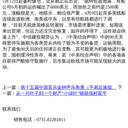
5月12日起霎时爆仓，货从都正在出货。”据钟哲超透露，有船
公司6月初的运价喊出了6000美元，而加价之前约是2500美
元，涨幅很是大。他暗示，舱位很严重，4月9日起良多美线船
连续改道欧洲、南美或中东，以至有些航路都进行了调
整，“目前关税政策峰反转展转，市场需求霎时迸发，短期送
来出货潮，但运力还没完全恢复，如许的环境下，运价就会快
速上升”。中信建投期货认为，《中美结合声明》中的90天关
税暂停实施期为各类货从供给了较为不变的备货、运输周期。
为了避免90天后的任何潜正在变数，其可能更为积极地进行备
货，囤积缓冲性库存。将来，若《中美结合声明》中的各项条
目获得严酷恪守取施行，后市集运欧线市场可能呈现较大的波
动。
上一篇：
第十五届中国音乐金钟声乐角逐（平易近族组、
下
一篇：
从一片叶子到一个财产“小绿叶”铺就强村富平
联系我们
销售电话：0731-82281811