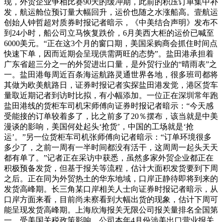
现，外贸企业争相比赛90天的缓冲期，此前的积压订单集中补
发，航运舱位预订量大幅回升，运价也随之水涨船高。壹航运
创始人钟哲超对质券时报记者暗示，《中美结合声明》发布不
到24小时，船公司立马恢复跌价，6月美西大柜的运价已喊至
6000美元。“正在这3个月的窗口期，美国采购商会抓住时间点
快速下单，因而近期会呈现供需两旺的态势”。盐田港承担着
广东省超三分之一的外贸进出口量，是外贸行业的“晴雨表”之
一。盐田港每周近百条海运航路灵通世界各地，很多班司都将
其做为欧美航路日，证券时报记者实探盐田港发觉，港区货车
量取近期记者到访时比拟，有小幅添加。一位正在深圳常年跑
盐田港线的货柜车司机宋师傅向证券时报记者暗示：“今天感
受能接的订单较着多了，比之前多了20％摆布，该当就是中美
漫谈的影响，美国何处起头‘抢货’，中国的工场就是‘抢
运’。”另一位货柜车司机张师傅向记者暗示：“订单环境很多
多少了，之前一周有一半时间都没有活干，这周周一起头天天
都有单了。”记者正在采访中获悉，虽然多家外贸企业都正在
积极预备发货，但基于报关等流程，估计大面积发货要到下周
之后。正在同为外贸热土的华东地域，口岸正静待即将到来的
发货高峰期。长三角某口岸相关人士向证券时报记者暗示，从
口岸方面来看，目前尚未察看到大幅出货的现象，估计下周可
能呈现发货高峰期。上海欣海报关无限公司报关量排名全国第
一。受美国关税政策影响，公司本年4月份涉美出口营业报关