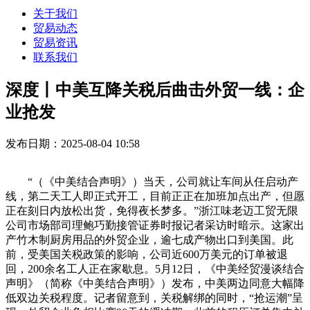
关于我们
贸易动态
贸易资讯
联系我们
深度丨中美互降关税后曲击外贸一线：企
业抢发
发布日期：2025-08-04 10:58
“（《中美结合声明》）当天，公司就让车间从任启动产
线，第二天工人即正式开工，目前正正在加班加点出产，但愿
正在刻日内放松出货，免得夜长梦多。”浙江味老迈工贸无限
公司市场部司理鲍巧勤接管证券时报记者采访时暗示。这家出
产竹木制厨房用品的外贸企业，逾七成产物出口到美国。此
前，受美国关税政策的影响，公司近600万美元的订单被退
回，200余名工人正在家歇息。5月12日，《中美经贸漫谈结合
声明》（简称《中美结合声明》）发布，中美两边同意大幅降
低双边关税程度。记者留意到，关税解绑的同时，“抢运潮”呈