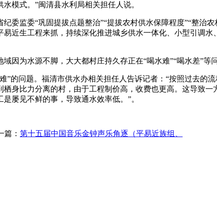
供水模式。”闽清县水利局相关担任人说。
委监委“巩固提拔点题整治”“提拔农村供水保障程度”“整治农
平易近生工程来抓，持续深化推进城乡供水一体化、小型引调水
因为水源不脚，大大都村庄持久存正在“喝水难”“喝水差”等
”的问题。福清市供水办相关担任人告诉记者：“按照过去的流
碰到栖身比力分离的村，由于工程制价高，收费也更高。这导致
工是屡见不鲜的事，导致通水效率低。”。
一篇：
第十五届中国音乐金钟声乐角逐（平易近族组、