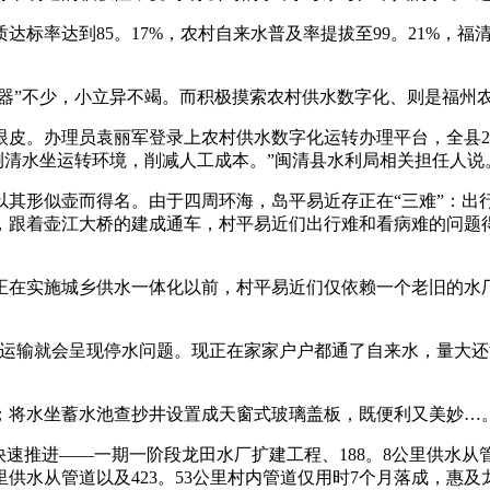
率达到85。17%，农村自来水普及率提拔至99。21%，福清
器”不少，小立异不竭。而积极摸索农村供水数字化、则是福州
。办理员袁丽军登录上农村供水数字化运转办理平台，全县24
测清水坐运转环境，削减人工成本。”闽清县水利局相关担任人说
其形似壶而得名。由于四周环海，岛平易近存正在“三难”：出
年，跟着壶江大桥的建成通车，村平易近们出行难和看病难的问
，正在实施城乡供水一体化以前，村平易近们仅依赖一个老旧的水
输就会呈现停水问题。现正在家家户户都通了自来水，量大还
将水坐蓄水池查抄井设置成天窗式玻璃盖板，既便利又美妙…
进——一期一阶段龙田水厂扩建工程、188。8公里供水从管道
公里供水从管道以及423。53公里村内管道仅用时7个月落成，惠