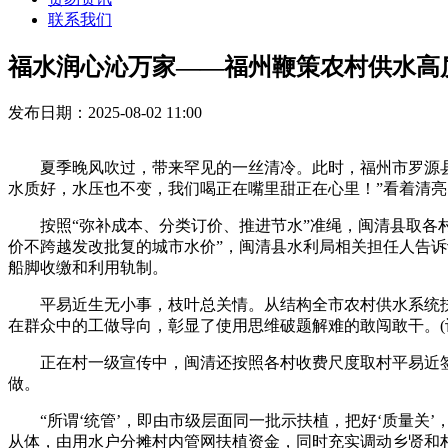
联系我们
福水润心沁万家——福州鞭策农村供水高
发布日期：2025-08-02 11:00
夏季晚风吹过，带来罕见的一丝清冷。此时，福州市罗源县松
水质好，水压也不变，我们喝正在嘴里甜正在心里！”看着清
按照“弥补成本、分类订价、推进节水”准绳，闽清县取各村
价不跨越发改批复的城市水价”，闽清县水利局相关担任人告
船脚收缴和利用轨制。
平易近生无小事，枝叶总关情。从结构全市农村供水系统扶
在群众中的工做导向，彰显了使用思维破题解难的敢闯敢干。(记者
正在村一级宣传中，闽清还按照各村收费尺度取村平易近签
做。
“所谓‘统管’，即由市级层面同一批示扶植，把好‘质量关’
从体，由用水户分摊村内管网扶植资金，同时充实调动乡贤和村