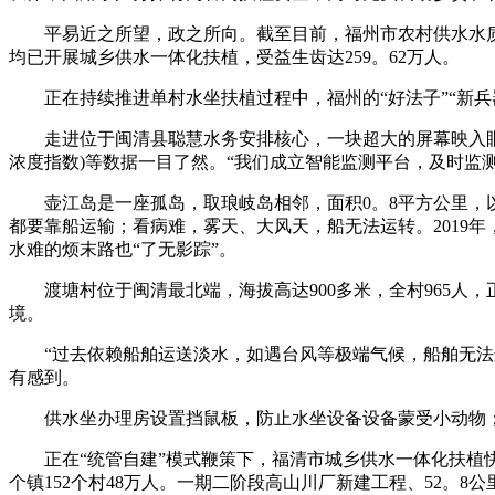
平易近之所望，政之所向。截至目前，福州市农村供水水质达标
均已开展城乡供水一体化扶植，受益生齿达259。62万人。
正在持续推进单村水坐扶植过程中，福州的“好法子”“新兵
走进位于闽清县聪慧水务安排核心，一块超大的屏幕映入眼皮
浓度指数)等数据一目了然。“我们成立智能监测平台，及时监
壶江岛是一座孤岛，取琅岐岛相邻，面积0。8平方公里，以
都要靠船运输；看病难，雾天、大风天，船无法运转。2019
水难的烦末路也“了无影踪”。
渡塘村位于闽清最北端，海拔高达900多米，全村965人
境。
“过去依赖船舶运送淡水，如遇台风等极端气候，船舶无法运
有感到。
供水坐办理房设置挡鼠板，防止水坐设备设备蒙受小动物；
正在“统管自建”模式鞭策下，福清市城乡供水一体化扶植快速推
个镇152个村48万人。一期二阶段高山川厂新建工程、52。8