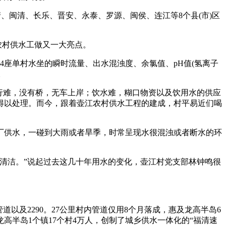
、闽清、长乐、晋安、永泰、罗源、闽侯、连江等8个县(市)区
农村供水工做又一大亮点。
座单村水坐的瞬时流量、出水混浊度、余氯值、pH值(氢离子
。
行难，没有桥，无车上岸；饮水难，糊口物资以及饮用水的供应
题得以处理。而今，跟着壶江农村供水工程的建成，村平易近们喝
厂供水，一碰到大雨或者旱季，时常呈现水很混浊或者断水的环
清洁。”说起过去这几十年用水的变化，壶江村党支部林钟鸣很
。
以及2290。27公里村内管道仅用8个月落成，惠及龙高半岛6
及龙高半岛1个镇17个村4万人，创制了城乡供水一体化的“福清速