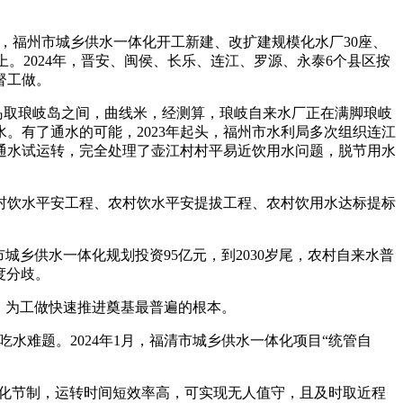
，福州市城乡供水一体化开工新建、改扩建规模化水厂30座、
以上。2024年，晋安、闽侯、长乐、连江、罗源、永泰6个县区按
督工做。
岛取琅岐岛之间，曲线米，经测算，琅岐自来水厂正在满脚琅岐
。有了通水的可能，2023年起头，福州市水利局多次组织连江
投入通水试运转，完全处理了壶江村村平易近饮用水问题，脱节用水
村饮水平安工程、农村饮水平安提拔工程、农村饮用水达标提标
乡供水一体化规划投资95亿元，到2030岁尾，农村自来水普
度分歧。
，为工做快速推进奠基最普遍的根本。
难题。2024年1月，福清市城乡供水一体化项目“统管自
能化节制，运转时间短效率高，可实现无人值守，且及时取近程