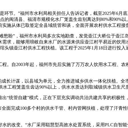
节。”福州市水利局相关担任人告诉记者，截至2025年6月底
先行试点的闽清县、福清市规模化水厂笼盖生齿别离达到80%和90%
前实施从体已取签定全县域统管和谈，全面开展农村供水工程接
难愁盼”，福州市水利局多次实地勘查，发觉壶江大桥位于壶江
水需求，能够用琅岐自来水厂的水源来供应壶江村平易近的饮用水
琯头镇壶江村供水工程扶植。该工程于2025年1月18日进行
。自2003年起，福州市先后实施了万万农人饮用水工程、农
长计谋，以县域为单元，全力推进城乡供水一体化扶植。全市城
化供水工程笼盖生齿达90%以上，供水水质达到取城镇供水卫生尺
“统管自建”模式，正在下层充实调动共治共建共享的积极性
面完成100多个村的供水干管、村内管网扶植，处理了汗青性吃水
水的改变。“水厂采用聪慧型高效水处置系统，采用PLC自智