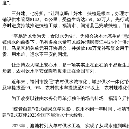
度”。
三分建、七分担。“让群众喝上好水，扶植是根本，办理才是环
铺设供水管网8142。35公里，受益生齿达259。62万人。
序时进度持续推进扶植工做，福清市、闽清县已完成扶植，目
“平易近以食为天，食以水为先”。为领会决本地苍生的“急
镇供水的前提下，仍有多余水量可以或许满脚壶江村24小时供
县、马尾区相关单元召开协调会，并拨款100万元补帮资金用于
贵、用水难、运水不平安的困境。
让泛博农人喝上安心水，是一项实实正在正在的平易近生工程
步履，农村饮水平安保障程度走正在全国前列。
近年来，福州市按照“农村供水城市化，城乡供水一体化”的成
及率提拔至99。9%，农村供水率提拔至97%以上，农村规模
为了改变以往由水务公司单打独斗的场合排场，福清立异推出
“统管自建”模式结果立竿见影，仅用不到一年时间，福清市全
建”模式获评2023全国下层治水十大经验。
2023年，渡塘村列入单村供水工程，实现了从喝水难到喝好