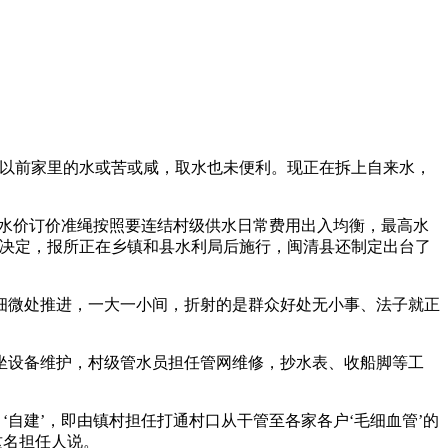
以前家里的水或苦或咸，取水也未便利。现正在拆上自来水，
水价订价准绳按照要连结村级供水日常费用出入均衡，最高水
会决定，报所正在乡镇和县水利局后施行，闽清县还制定出台了
微处推进，一大一小间，折射的是群众好处无小事、法子就正
设备维护，村级管水员担任管网维修，抄水表、收船脚等工
自建’，即由镇村担任打通村口从干管至各家各户‘毛细血管’的
这名担任人说。