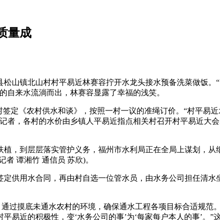
质量成
山镇北山村村平易近林赛容拧开水龙头接水预备洗菜做饭。“
亮的自来水流淌而出，林赛容显露了幸福的浅笑。
签定《农村供水和谈》，按照一村一议的准绳订价。“村平易近
诉记者，各村的水价由乡镇人平易近指点相关村召开村平易近大
植，到层层落实管护义务，福州市水利局正在全局上谋划，从细
 谭湘竹 通信员 苏欣)。
定供用水合同，再由村自选一位管水员，由水务公司担任清水坐
，通过摸底未通水农村的环境，确保通水工程各项目标合适规范。‘
平易近的积极性，变‘水务公司的事’为‘每家每户本人的事’。”