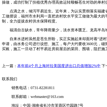
操做，成功打制了扶植优秀办理高效运转顺畅苍生对劲的单村
点滴之水，倾泻平易近生。近年来，为认实贯彻落实福建省纪
工做摆设，福州市水利局一直把农村饮水平安工做做为最大的
制，全力提拔农村供水保障程度。
福清自古缺水，常年降雨量少，淡水资本匮乏。龙高半岛地域
自来水进村虽然是苍生所盼，实正实施起来却面对着“进村难
申请，由水务公司进行设想、施工，每户大约要收3600元，
买账，施工一旦动了村平易近房前屋后的菜田、围墙，阻拦施
上一篇：
本年前4个月上海对拉美国度进出口总值增加2%中
下
联系我们
销售电话：0731-82281811
联系邮箱：webmaster@163.com
地址：中国·湖南省长沙市芙蓉区竹园路7号