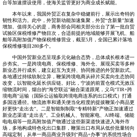
台等加速摆设使用，使海关监管更好为商业成长赋能。
本年以来，我国外贸正在复杂中稳健前行，展示出奇特的
韧性和活力。此中，外贸新动能加速集聚，外贸“含新量”加速
增加。值得关心的是，商务部会同相关部分出台了第一批自贸
试验区保税维修产物目次，合适前提的地域能够开展飞机、船
舶等高附加值产物保税维修营业，截至5月，全国已累计落地
保税维修项目280多个。
中国外贸新业态呈现多元化融合态势，总体成长根本进一
步夯实。一是跨境电商、保税维修、海外仓、展现买卖等多种
新业态并行成长，建立起互为支持、协同推进的外贸新款式。
各地通过持续轨制立异，鞭策跨境电商从碎片买卖向生态协同
改变，以智能化延长供应链。好比，宁波的前置仓模式无效压
缩物流时间，烟台的“海空联运”融合渠道跟尾，义乌“TIR+跨
境电商”运输（国际公运输取跨境电商连系的出口模式）打通
多国连通径。物流效率和通关便当化程度的提拔鞭策小商品更
好更快“走出去”。二是智能制制取“专精特新”产物正加速通过
新业态渠道“走出去”。工业机械人、智能家电、AI终端、储能
电电扇等一批高附加值产物通过这些新渠道快速进入海外市
场，多地构成特色化出口集群，鞭策出口布局从低价批量转向
高端定制，从单一商品商业升级到“商品+办事”的系统性场合