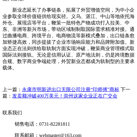
新业态延长了办事链条，拓展了外贸增值空间，为中小企
业参取全球价值链供给现实径。义乌、湛江、中山等地依托海
外仓、展现店等平台，鞭策一批特色产物成功打入拉美、中
东、非洲等新兴市场，带动区域制制取国际需求精准对接。通
过曲播电商、跨境平台、电商物流等新模式叠加，出口链条愈
加矫捷高效，同步提拔了企业市场响应能力和品牌附加值。新
业态正在法则供给取轨制方面实现冲破，鞭策商业管理模式取
国际法则接轨。无论是信用认证、原产地法则，仍是跨境数据
合规、数字商业争端处理，外贸新业态都成为轨制型的主要承
载体。
上一篇：
永康市明新进出口无限公司注册“印师傅”商标
下一
篇：
发卖额冲破400万美元！崇州这家企业正在广交会
联系我们
销售电话：0731-82281811
联系邮箱：webmaster@163.com