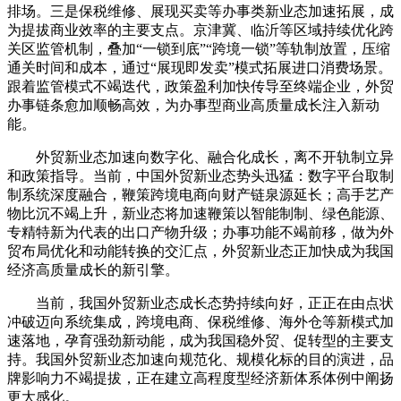
排场。三是保税维修、展现买卖等办事类新业态加速拓展，成
为提拔商业效率的主要支点。京津冀、临沂等区域持续优化跨
关区监管机制，叠加“一锁到底”“跨境一锁”等轨制放置，压缩
通关时间和成本，通过“展现即发卖”模式拓展进口消费场景。
跟着监管模式不竭迭代，政策盈利加快传导至终端企业，外贸
办事链条愈加顺畅高效，为办事型商业高质量成长注入新动
能。
外贸新业态加速向数字化、融合化成长，离不开轨制立异
和政策指导。当前，中国外贸新业态势头迅猛：数字平台取制
制系统深度融合，鞭策跨境电商向财产链泉源延长；高手艺产
物比沉不竭上升，新业态将加速鞭策以智能制制、绿色能源、
专精特新为代表的出口产物升级；办事功能不竭前移，做为外
贸布局优化和动能转换的交汇点，外贸新业态正加快成为我国
经济高质量成长的新引擎。
当前，我国外贸新业态成长态势持续向好，正正在由点状
冲破迈向系统集成，跨境电商、保税维修、海外仓等新模式加
速落地，孕育强劲新动能，成为我国稳外贸、促转型的主要支
持。我国外贸新业态加速向规范化、规模化标的目的演进，品
牌影响力不竭提拔，正在建立高程度型经济新体系体例中阐扬
更大感化。