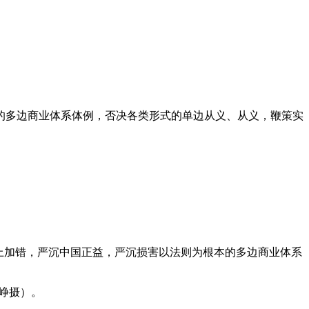
多边商业体系体例，否决各类形式的单边从义、从义，鞭策实
上加错，严沉中国正益，严沉损害以法则为根本的多边商业体系
峥摄）。