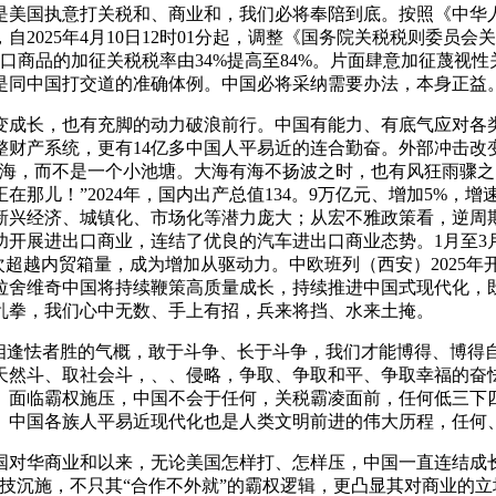
美国执意打关税和、商业和，我们必将奉陪到底。按照《中华人
2025年4月10日12时01分起，调整《国务院关税税则委员
进口商品的加征关税税率由34%提高至84%。片面肆意加征蔑
是同中国打交道的准确体例。中国必将采纳需要办法，本身正益
成长，也有充脚的动力破浪前行。中国有能力、有底气应对各类
整财产系统，更有14亿多中国人平易近的连合勤奋。外部冲击改
大海，而不是一个小池塘。大海有海不扬波之时，也有风狂雨骤
那儿！”2024年，国内出产总值134。9万亿元、增加5%，
新兴经济、城镇化、市场化等潜力庞大；从宏不雅政策看，逆周
功开展进出口商业，连结了优良的汽车进出口商业态势。1月至3月
超越内贸箱量，成为增加从驱动力。中欧班列（西安）2025年开行
拉舍维奇中国将持续鞭策高质量成长，持续推进中国式现代化，
乱拳，我们心中无数、手上有招，兵来将挡、水来土掩。
逢怯者胜的气概，敢于斗争、长于斗争，我们才能博得、博得
天然斗、取社会斗，、、侵略，争取、争取和平、争取幸福的奋
面临霸权施压，中国不会于任何，关税霸凌面前，任何低三下四
。中国各族人平易近现代化也是人类文明前进的伟大历程，任何
国对华商业和以来，无论美国怎样打、怎样压，中国一直连结成长
沉施，不只其“合作不外就”的霸权逻辑，更凸显其对商业的立场。