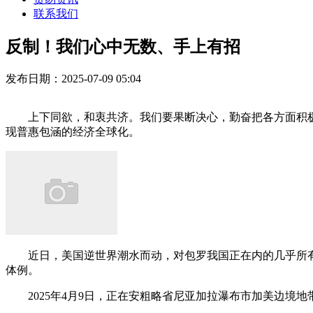
联系我们
反制！我们心中无数、手上有招
发布日期：2025-07-09 05:04
上下同欲，和衷共济。我们要果断决心，勤奋把各方面积极
现普惠包涵的经济全球化。
近日，美国逆世界潮水而动，对包罗我国正在内的几乎所有商
体例。
2025年4月9日，正在安粗略省尼亚加拉瀑布市加美边境地