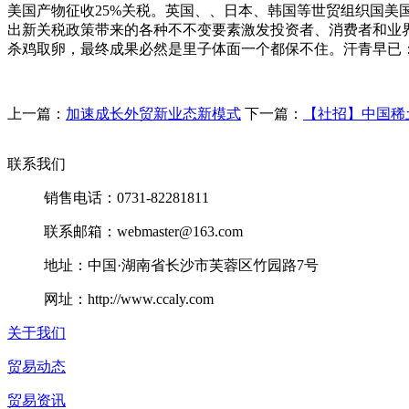
美国产物征收25%关税。英国、、日本、韩国等世贸组织国美
出新关税政策带来的各种不不变要素激发投资者、消费者和业
杀鸡取卵，最终成果必然是里子体面一个都保不住。汗青早已
上一篇：
加速成长外贸新业态新模式
下一篇：
【社招】中国稀
联系我们
销售电话：0731-82281811
联系邮箱：webmaster@163.com
地址：中国·湖南省长沙市芙蓉区竹园路7号
网址：http://www.ccaly.com
关于我们
贸易动态
贸易资讯