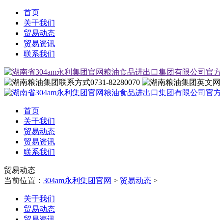
首页
关于我们
贸易动态
贸易资讯
联系我们
0731-82280070
首页
关于我们
贸易动态
贸易资讯
联系我们
贸易动态
当前位置：
304am永利集团官网
>
贸易动态
>
关于我们
贸易动态
贸易资讯