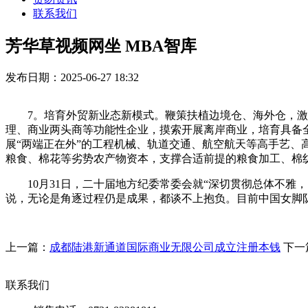
联系我们
芳华草视频网坐 MBA智库
发布日期：2025-06-27 18:32
7。培育外贸新业态新模式。鞭策扶植边境仓、海外仓，激
理、商业两头商等功能性企业，摸索开展离岸商业，培育具备
展“两端正在外”的工程机械、轨道交通、航空航天等高手艺、
粮食、棉花等劣势农产物资本，支撑合适前提的粮食加工、棉
10月31日，二十届地方纪委常委会就“深切贯彻总体不雅
说，无论是角逐过程仍是成果，都谈不上抱负。目前中国女脚
上一篇：
成都陆港新通道国际商业无限公司成立注册本钱
下一
联系我们