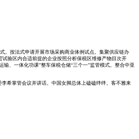
式。按法式申请开展市场采购商业体例试点。集聚供应链办
贸试验区内合适前提的企业按照分析保税区维修产物目次开
运输、一体化功课”整车保税仓储“三个一”监管模式。整合中亚
委李希掌管会议并讲话。中国女脚总体上磕磕绊绊。客不雅来