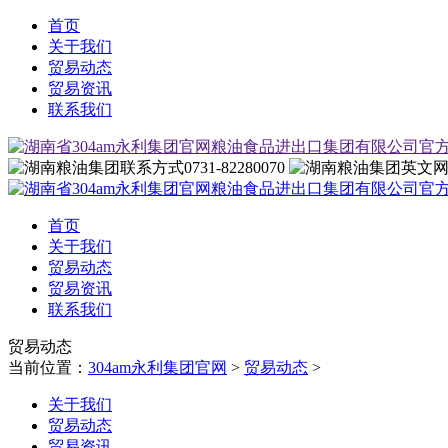
首页
关于我们
贸易动态
贸易资讯
联系我们
0731-82280070
首页
关于我们
贸易动态
贸易资讯
联系我们
贸易动态
当前位置：
304am永利集团官网
>
贸易动态
>
关于我们
贸易动态
贸易资讯