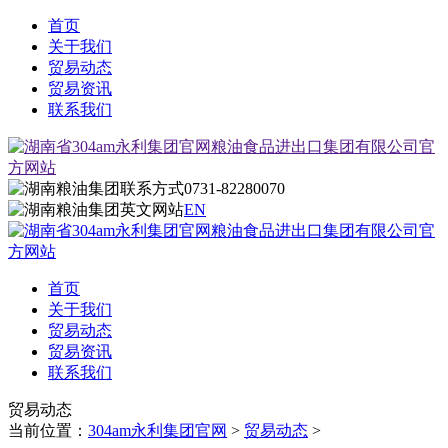
首页
关于我们
贸易动态
贸易资讯
联系我们
0731-82280070
EN
首页
关于我们
贸易动态
贸易资讯
联系我们
贸易动态
当前位置：
304am永利集团官网
>
贸易动态
>