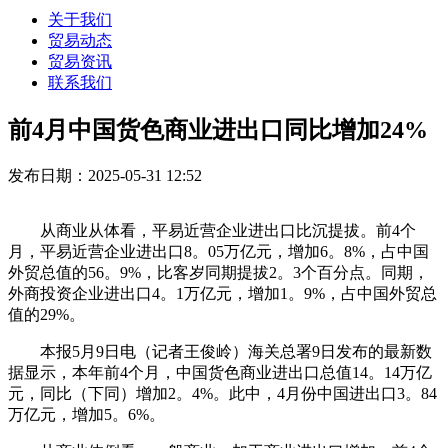
关于我们
贸易动态
贸易资讯
联系我们
前4月中国货色商业进出口同比增加24%
发布日期：2025-05-31 12:52
从商业从体看，平易近营企业进出口比沉提拔。前4个
月，平易近营企业进出口8。05万亿元，增加6。8%，占中国
外贸总值的56。9%，比客岁同期提拔2。3个百分点。同期，
外商投资企业进出口4。1万亿元，增加1。9%，占中国外贸总
值的29%。
本报5月9日电（记者王俊岭）海关总署9日发布的最新数
据显示，本年前4个月，中国货色商业进出口总值14。14万亿
元，同比（下同）增加2。4%。此中，4月份中国进出口3。84
万亿元，增加5。6%。