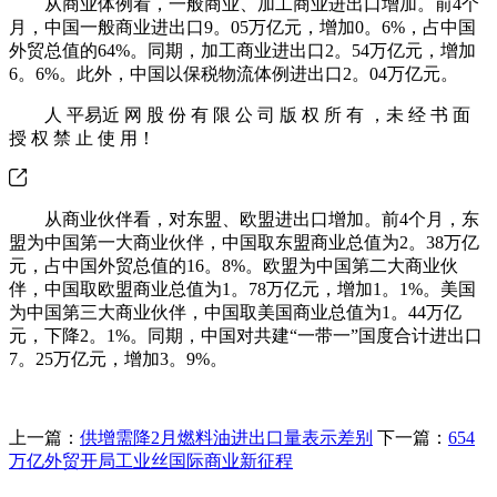
从商业体例看，一般商业、加工商业进出口增加。前4个
月，中国一般商业进出口9。05万亿元，增加0。6%，占中国
外贸总值的64%。同期，加工商业进出口2。54万亿元，增加
6。6%。此外，中国以保税物流体例进出口2。04万亿元。
人 平易近 网 股 份 有 限 公 司 版 权 所 有 ，未 经 书 面
授 权 禁 止 使 用！
从商业伙伴看，对东盟、欧盟进出口增加。前4个月，东
盟为中国第一大商业伙伴，中国取东盟商业总值为2。38万亿
元，占中国外贸总值的16。8%。欧盟为中国第二大商业伙
伴，中国取欧盟商业总值为1。78万亿元，增加1。1%。美国
为中国第三大商业伙伴，中国取美国商业总值为1。44万亿
元，下降2。1%。同期，中国对共建“一带一”国度合计进出口
7。25万亿元，增加3。9%。
上一篇：
供增需降2月燃料油进出口量表示差别
下一篇：
654
万亿外贸开局工业丝国际商业新征程