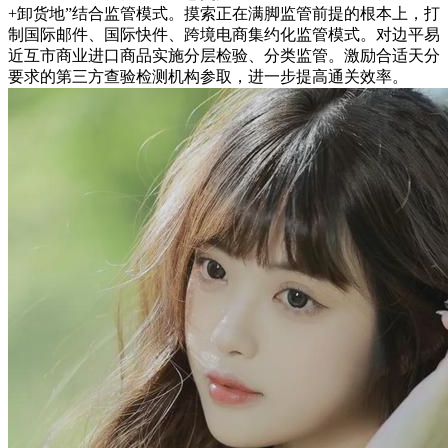
+卸货地”结合监管模式。摸索正在满脚监管前提的根本上，打
制国际邮件、国际快件、跨境电商集约化监管模式。对边平易
近互市商业进口商品实施分层检验、分类监管。激励合适天分
要求的第三方查验检测机构参取，进一步提高通关效率。